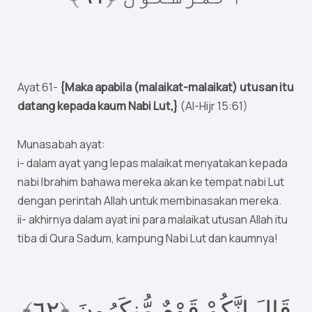
Ayat 61-
{Maka apabila (malaikat-malaikat) utusan itu
datang kepada kaum Nabi Lut,}
(Al-Hijr 15:61)
Munasabah ayat:
i- dalam ayat yang lepas malaikat menyatakan kepada
nabi Ibrahim bahawa mereka akan ke tempat nabi Lut
dengan perintah Allah untuk membinasakan mereka.
ii- akhirnya dalam ayat ini para malaikat utusan Allah itu
tiba di Qura Sadum, kampung Nabi Lut dan kaumnya!
٦﴾‏
٢
قَالَ إِنَّكُمْ قَوْمٌ مُّنكَرُونَ ‎﴿