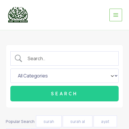
Skip
to
content
Popular Search
surah
surah al
ayat