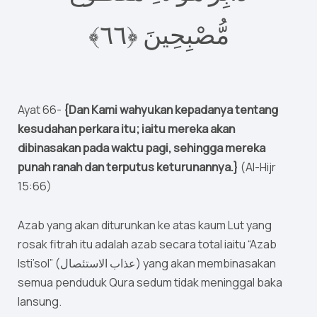
مُّصْبِحِينَ ‎﴿٦٦﴾
Ayat 66-
{Dan Kami wahyukan kepadanya tentang
kesudahan perkara itu; iaitu mereka akan
dibinasakan pada waktu pagi, sehingga mereka
punah ranah dan terputus keturunannya.}
(Al-Hijr
15:66)
Azab yang akan diturunkan ke atas kaum Lut yang
rosak fitrah itu adalah azab secara total iaitu “Azab
Isti’sol” (عذاب الاستئصال) yang akan membinasakan
semua penduduk Qura sedum tidak meninggal baka
lansung.