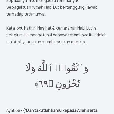
kepadanya iaitu mengacau tetamunya!
Sebagai tuan rumah Nabi Lut bertanggung-jawab
terhadap tetamunya.
Kata Ibnu Kathir- Nasihat & kemarahan Nabi Lut ini
sebelum dia mengetahui bahawa tetamunya itu adalah
malaikat yang akan membinasakan mereka.
وَٱتَّقُوا۟ ٱللَّهَ وَلَا
٦﴾
٩
تُخْزُونِ ‎﴿
Ayat 69-
{“Dan takutlah kamu kepada Allah serta