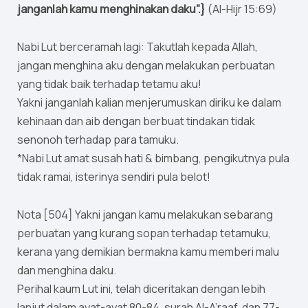
janganlah kamu menghinakan daku”.}
(Al-Hijr 15:69)
Nabi Lut berceramah lagi: Takutlah kepada Allah,
jangan menghina aku dengan melakukan perbuatan
yang tidak baik terhadap tetamu aku!
Yakni janganlah kalian menjerumuskan diriku ke dalam
kehinaan dan aib dengan berbuat tindakan tidak
senonoh terhadap para tamuku.
*Nabi Lut amat susah hati & bimbang, pengikutnya pula
tidak ramai, isterinya sendiri pula belot!
Nota [504] Yakni jangan kamu melakukan sebarang
perbuatan yang kurang sopan terhadap tetamuku,
kerana yang demikian bermakna kamu memberi malu
dan menghina daku.
Perihal kaum Lut ini, telah diceritakan dengan lebih
lanjut dalam ayat-ayat 80-84, surah Al-A’raaf, dan 77-