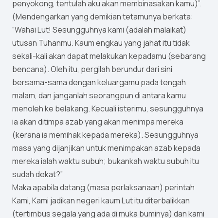
penyokong, tentulah aku akan membinasakan kamu)”.
(Mendengarkan yang demikian tetamunya berkata:
“Wahai Lut! Sesungguhnya kami (adalah malaikat)
utusan Tuhanmu. Kaum engkau yang jahat itu tidak
sekali-kali akan dapat melakukan kepadamu (sebarang
bencana). Oleh itu, pergilah berundur dari sini
bersama-sama dengan keluargamu pada tengah
malam, dan janganlah seorangpun di antara kamu
menoleh ke belakang. Kecuali isterimu, sesungguhnya
ia akan ditimpa azab yang akan menimpa mereka
(kerana ia memihak kepada mereka). Sesungguhnya
masa yang dijanjikan untuk menimpakan azab kepada
mereka ialah waktu subuh; bukankah waktu subuh itu
sudah dekat?”
Maka apabila datang (masa perlaksanaan) perintah
Kami, Kami jadikan negeri kaum Lut itu diterbalikkan
(tertimbus segala yang ada di muka buminya) dan kami