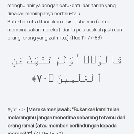
menghujaninya dengan batu-batu dari tanah yang
dibakar, menimpanya bertalu-talu.
Batu-batu itu ditandakan di sisi Tuhanmu (untuk
membinasakan mereka), dan Ia pula tidaklah jauh dari
orang-orang yang zalim itu.} (Hud 11: 77-83)
قَالُوٓا۟ أَوَلَمْ نَنْهَكَ عَنِ
٧﴾‏
٠
ٱلْعَٰلَمِينَ ‎﴿
Ayat 70-
{Mereka menjawab: “Bukankah kami telah
melarangmu jangan menerima sebarang tetamu dari
orang ramai (atau memberi perlindungan kepada
mereka)?”}
(Al-Hijr 15:70)