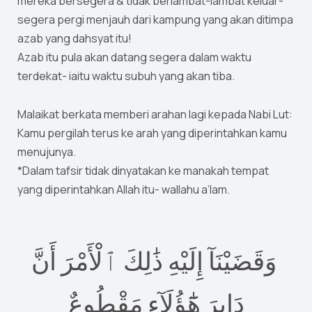
mereka bersegera & tidak berlambat-lambat keluar-
segera pergi menjauh dari kampung yang akan ditimpa
azab yang dahsyat itu!
Azab itu pula akan datang segera dalam waktu
terdekat- iaitu waktu subuh yang akan tiba.
Malaikat berkata memberi arahan lagi kepada Nabi Lut:
Kamu pergilah terus ke arah yang diperintahkan kamu
menujunya.
*Dalam tafsir tidak dinyatakan ke manakah tempat
yang diperintahkan Allah itu- wallahu a’lam.
وَقَضَيْنَآ إِلَيْهِ ذَٰلِكَ ٱلْأَمْرَ أَنَّ
دَابِرَ هَٰٓؤُلَآءِ مَقْطُوعٌ