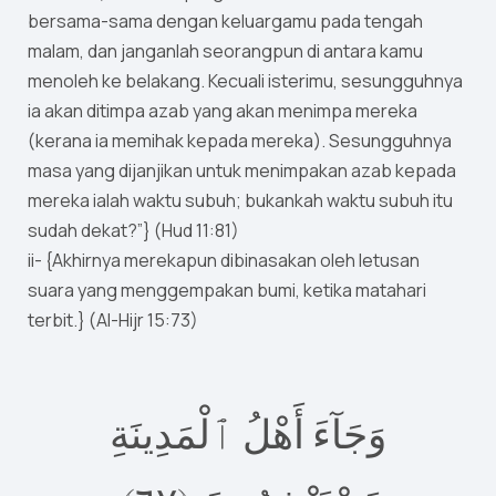
bersama-sama dengan keluargamu pada tengah
malam, dan janganlah seorangpun di antara kamu
menoleh ke belakang. Kecuali isterimu, sesungguhnya
ia akan ditimpa azab yang akan menimpa mereka
(kerana ia memihak kepada mereka). Sesungguhnya
masa yang dijanjikan untuk menimpakan azab kepada
mereka ialah waktu subuh; bukankah waktu subuh itu
sudah dekat?”} (Hud 11:81)
ii- {Akhirnya merekapun dibinasakan oleh letusan
suara yang menggempakan bumi, ketika matahari
terbit.} (Al-Hijr 15:73)
وَجَآءَ أَهْلُ ٱلْمَدِينَةِ