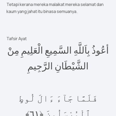
Tetapi kerana mereka malaikat mereka selamat dan
kaum yang jahat itu binasa semuanya.
Tafsir Ayat
أعُوذُ بِاَللَّهِ السَّمِيعِ الْعَلِيمِ مِنْ
الشَّيْطَانِ الرَّجِيمِ
فَلَمَّا جَآءَ ءَالَ لُوطٍ
٦﴾
١
ٱلْمُرْسَلُونَ ‎﴿