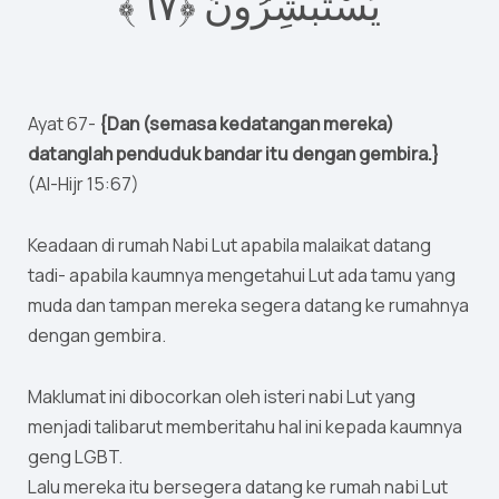
٦﴾
٧
يَسْتَبْشِرُونَ ‎﴿
Ayat 67-
{Dan (semasa kedatangan mereka)
datanglah penduduk bandar itu dengan gembira.}
(Al-Hijr 15:67)
Keadaan di rumah Nabi Lut apabila malaikat datang
tadi- apabila kaumnya mengetahui Lut ada tamu yang
muda dan tampan mereka segera datang ke rumahnya
dengan gembira.
Maklumat ini dibocorkan oleh isteri nabi Lut yang
menjadi talibarut memberitahu hal ini kepada kaumnya
geng LGBT.
Lalu mereka itu bersegera datang ke rumah nabi Lut