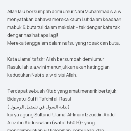
Allah lalu bersumpah demi umur Nabi Muhammad s.a.w
menyatakan bahawa mereka kaum Lut dalam keadaan
mabuk & buta tuli dalam maksiat – tak dengar kata tak
dengar nasihat apa lagi!
Mereka tenggelam dalam nafsu yang rosak dan buta.
Kata ulama’ tafsir: Allah bersumpah demi umur
Rasulullah s.a.w ini menunjukkan akan ketinggian
kedudukan Nabi s.a.w di sisi Allah.
Terdapat sebuah Kitab yang amat menarik bertajuk:
Bidayatul Sul fi Tafdhil al-Rasul
(بداية السول في تفضيل الرسول)
karya agung Sultanul Ulama’ Al-Imam Izzuddin Abdul
Aziz ibn Abdussalam (wafat 660 H)- yang
menghimpunkan 40 kelebihan, kemuliaan, dan