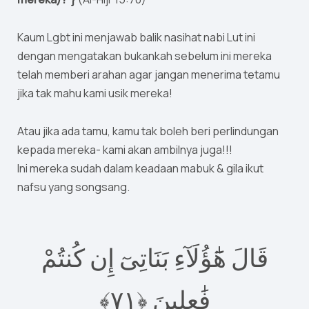
Kaum Lgbt ini menjawab balik nasihat nabi Lut ini
dengan mengatakan bukankah sebelum ini mereka
telah memberi arahan agar jangan menerima tetamu
jika tak mahu kami usik mereka!
Atau jika ada tamu, kamu tak boleh beri perlindungan
kepada mereka- kami akan ambilnya juga!!!
Ini mereka sudah dalam keadaan mabuk & gila ikut
nafsu yang songsang.
قَالَ هَٰٓؤُلَآءِ بَنَاتِىٓ إِن كُنتُمْ
٧﴾
١
فَٰعِلِينَ ‎﴿