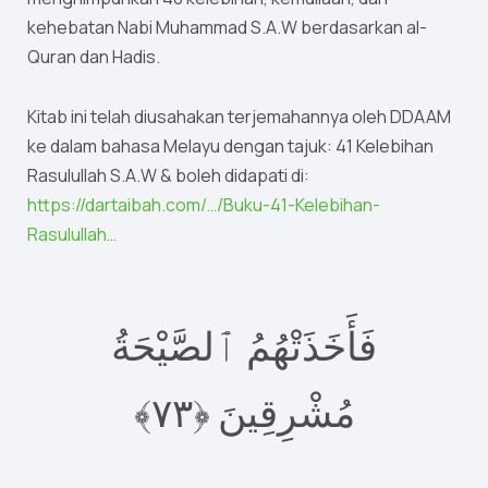
kehebatan Nabi Muhammad S.A.W berdasarkan al-
Quran dan Hadis.
Kitab ini telah diusahakan terjemahannya oleh DDAAM
ke dalam bahasa Melayu dengan tajuk: 41 Kelebihan
Rasulullah S.A.W & boleh didapati di:
https://dartaibah.com/…/Buku-41-Kelebihan-
Rasulullah…
فَأَخَذَتْهُمُ ٱلصَّيْحَةُ
٧﴾‏
٣
مُشْرِقِينَ ‎﴿