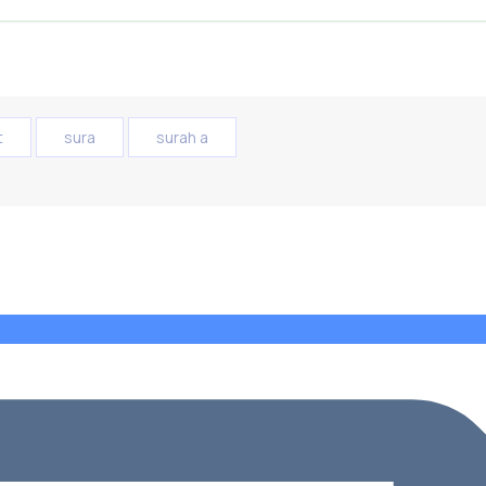
t
sura
surah a