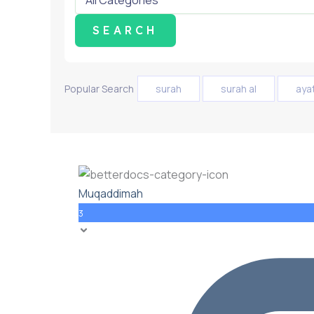
Popular Search
surah
surah al
aya
Muqaddimah
3