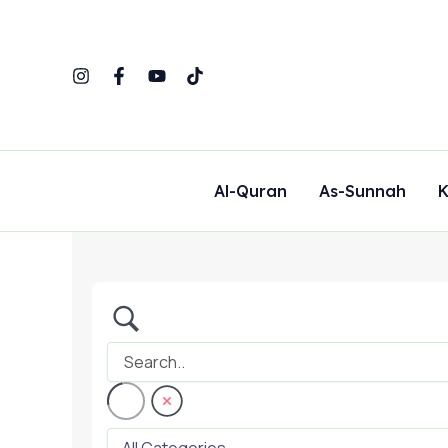
Skip
to
content
Al-Quran
As-Sunnah
K