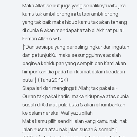
Maka Allah sebut juga yang sebaliknya iaitu jika
kamu tak ambil lorong ini tetapi ambli lorong
yang tak baik maka hidup kamu tak akan tenang
di dunia & akan mendapat azab di Akhirat pula!
Firman Allah s.w.t:
{“Dan sesiapa yang berpaling ingkar dari ingatan
dan petunjukKu, maka sesungguhnya adalah
baginya kehidupan yang sempit, dan Kami akan
himpunkan dia pada hari kiamat dalam keadaan
buta”.} (Taha 20:124)
Siapa lari dari mengingati Allah; tak pakai al-
Quran tak pakai hadis, maka hidupnya atas dunia
susah di Akhirat pula buta & akan dihumbankan
ke dalam neraka! Wal’iyazubillah
Maka kamu pilih sendiri jalan yang kamu nak, nak
jalan husna atau nak jalan susah & sempit {