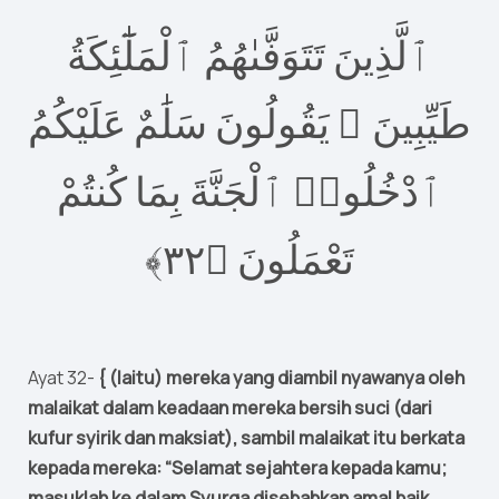
ٱلَّذِينَ تَتَوَفَّىٰهُمُ ٱلْمَلَٰٓئِكَةُ
طَيِّبِينَ ۙ يَقُولُونَ سَلَٰمٌ عَلَيْكُمُ
ٱدْخُلُوا۟ ٱلْجَنَّةَ بِمَا كُنتُمْ
٣﴾
٢
تَعْمَلُونَ ‎﴿
Ayat 32-
{ (Iaitu) mereka yang diambil nyawanya oleh
malaikat dalam keadaan mereka bersih suci (dari
kufur syirik dan maksiat), sambil malaikat itu berkata
kepada mereka: “Selamat sejahtera kepada kamu;
masuklah ke dalam Syurga disebabkan amal baik