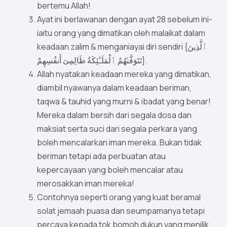
bertemu Allah!
Ayat ini berlawanan dengan ayat 28 sebelum ini-
iaitu orang yang dimatikan oleh malaikat dalam
keadaan zalim & menganiayai diri sendiri {ٱلَّذِينَ
تَتَوَفَّىٰهُمُ ٱلْمَلَـٰٓئِكَةُ ظَالِمِىٓ أَنفُسِهِمْ}.
Allah nyatakan keadaan mereka yang dimatikan,
diambil nyawanya dalam keadaan beriman,
taqwa & tauhid yang murni & ibadat yang benar!
Mereka dalam bersih dari segala dosa dan
maksiat serta suci dari segala perkara yang
boleh mencalarkan iman mereka. Bukan tidak
beriman tetapi ada perbuatan atau
kepercayaan yang boleh mencalar atau
merosakkan iman mereka!
Contohnya seperti orang yang kuat beramal
solat jemaah puasa dan seumpamanya tetapi
percaya kepada tok bomoh dukun yang menilik