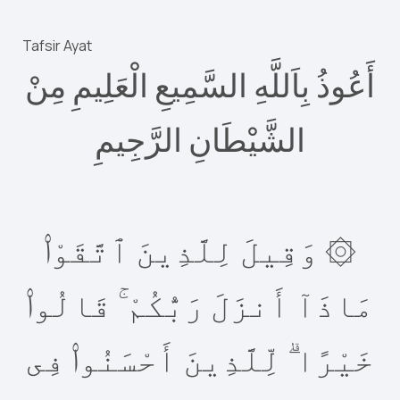
Tafsir Ayat
أَعُوذُ بِاَللَّهِ السَّمِيعِ الْعَلِيمِ مِنْ
الشَّيْطَانِ الرَّجِيمِ
۞ وَقِيلَ لِلَّذِينَ ٱتَّقَوْا۟
مَاذَآ أَنزَلَ رَبُّكُمْ ۚ قَالُوا۟
خَيْرًا ۗ لِّلَّذِينَ أَحْسَنُوا۟ فِى