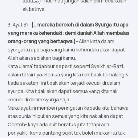
ضَنكًۭا}- hati-hati jangan salah pilih- celakalah
akibatnya!
3. Ayat 31-
{… mereka beroleh di dalam Syurga itu apa
yang mereka kehendaki; demikianlah Allah membalas
orang-orang yang bertaqwa,}-
Allah kata dalam
syurga itu apa saja yang kamu kehendaki akan dapat,
Allah akan sediakan bagi kamu.
Kata ulama’ tadabbur seperti seperti Syeikh ar-Razi:
dalam tafsirnya: Semua yang kita nak tidak terhalang &
tiada sekatan- ini tidak akan terjadi kecuali di dalam
syurga. Kita tidak akan dapat semua yang kita nak
kecuali di dalam syurga saja!
Maka ayat ini memberi peringatan kepada kita bahawa
atas dunia ini bukan semua yang kita nak akan dapat.
Contoh- kaya ada duit beratus juta tetapi ada
penyakit- kena pantang sakit tak boleh makan itu tak