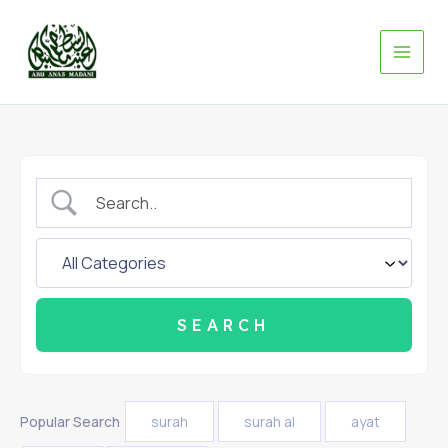
Skip
to
content
Popular Search
surah
surah al
ayat