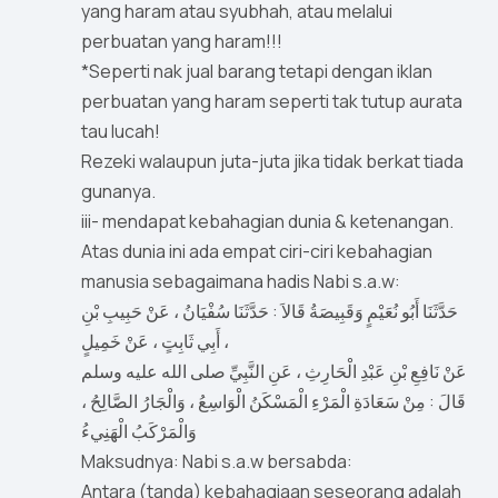
yang haram atau syubhah, atau melalui
perbuatan yang haram!!!
*Seperti nak jual barang tetapi dengan iklan
perbuatan yang haram seperti tak tutup aurata
tau lucah!
Rezeki walaupun juta-juta jika tidak berkat tiada
gunanya.
iii- mendapat kebahagian dunia & ketenangan.
Atas dunia ini ada empat ciri-ciri kebahagian
manusia sebagaimana hadis Nabi s.a.w:
حَدَّثَنَا أَبُو نُعَيْمٍ وَقَبِيصَةُ قَالاَ : حَدَّثَنَا سُفْيَانُ ، عَنْ حَبِيبِ بْنِ
أَبِي ثَابِتٍ ، عَنْ خَمِيلٍ ،
عَنْ نَافِعِ بْنِ عَبْدِ الْحَارِثِ ، عَنِ النَّبِيِّ صلى الله عليه وسلم
قَالَ : مِنْ سَعَادَةِ الْمَرْءِ الْمَسْكَنُ الْوَاسِعُ ، وَالْجَارُ الصَّالِحُ ،
وَالْمَرْكَبُ الْهَنِيءُ
Maksudnya: Nabi s.a.w bersabda:
Antara (tanda) kebahagiaan seseorang adalah