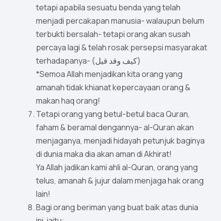
tetapi apabila sesuatu benda yang telah
menjadi percakapan manusia- walaupun belum
terbukti bersalah- tetapi orang akan susah
percaya lagi & telah rosak persepsi masyarakat
terhadapanya- (كيف وقد قيل)
*Semoa Allah menjadikan kita orang yang
amanah tidak khianat kepercayaan orang &
makan haq orang!
Tetapi orang yang betul-betul baca Quran,
faham & beramal dengannya- al-Quran akan
menjaganya, menjadi hidayah petunjuk baginya
di dunia maka dia akan aman di Akhirat!
Ya Allah jadikan kami ahli al-Quran, orang yang
telus, amanah & jujur dalam menjaga hak orang
lain!
Bagi orang beriman yang buat baik atas dunia
ini, iaitu: