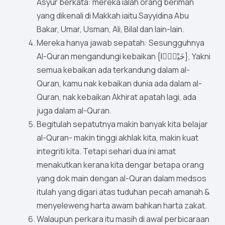
Asyur berkata: mereka ialah orang beriman
yang dikenali di Makkah iaitu Sayyidina Abu
Bakar, Umar, Usman, Ali, Bilal dan lain-lain.
Mereka hanya jawab sepatah: Sesungguhnya
Al-Quran mengandungi kebaikan {خَيْرًۭا}, Yakni
semua kebaikan ada terkandung dalam al-
Quran, kamu nak kebaikan dunia ada dalam al-
Quran, nak kebaikan Akhirat apatah lagi, ada
juga dalam al-Quran.
Begitulah sepatutnya makin banyak kita belajar
al-Quran- makin tinggi akhlak kita, makin kuat
integriti kita. Tetapi sehari dua ini amat
menakutkan kerana kita dengar betapa orang
yang dok main dengan al-Quran dalam medsos
itulah yang digari atas tuduhan pecah amanah &
menyeleweng harta awam bahkan harta zakat.
Walaupun perkara itu masih di awal perbicaraan