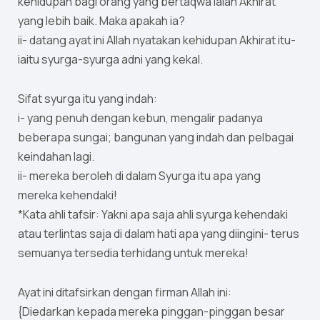
kehidupan bagi orang yang bertaqwa ialah Akhirat
yang lebih baik. Maka apakah ia?
ii- datang ayat ini Allah nyatakan kehidupan Akhirat itu-
iaitu syurga-syurga adni yang kekal.
Sifat syurga itu yang indah:
i- yang penuh dengan kebun, mengalir padanya
beberapa sungai; bangunan yang indah dan pelbagai
keindahan lagi.
ii- mereka beroleh di dalam Syurga itu apa yang
mereka kehendaki!
*Kata ahli tafsir: Yakni apa saja ahli syurga kehendaki
atau terlintas saja di dalam hati apa yang diingini- terus
semuanya tersedia terhidang untuk mereka!
Ayat ini ditafsirkan dengan firman Allah ini:
{Diedarkan kepada mereka pinggan-pinggan besar