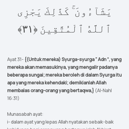
يَشَآءُونَ ۚ كَذَٰلِكَ يَجْزِى
٣﴾‏
١
ٱللَّهُ ٱلْمُتَّقِينَ ‎﴿
Ayat 31-
{(Untuk mereka) Syurga-syurga ” Adn “, yang
mereka akan memasukinya, yang mengalir padanya
beberapa sungai; mereka beroleh di dalam Syurga itu
apa yang mereka kehendaki; demikianlah Allah
membalas orang-orang yang bertaqwa,}
(Al-Nahl
16:31)
Munasabah ayat:
i- dalam ayat yang lepas Allah nyatakan sebaik-baik