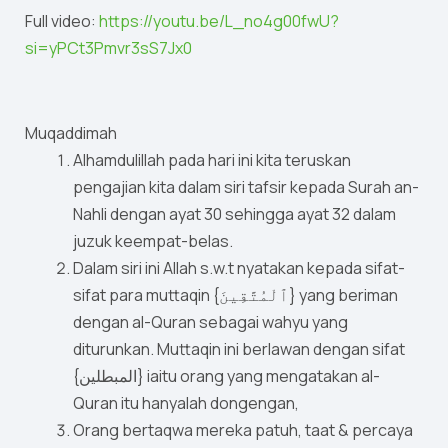
Full video:
https://youtu.be/L_no4g00fwU?
si=yPCt3Pmvr3sS7Jx0
Muqaddimah
Alhamdulillah pada hari ini kita teruskan
pengajian kita dalam siri tafsir kepada Surah an-
Nahli dengan ayat 30 sehingga ayat 32 dalam
juzuk keempat-belas.
Dalam siri ini Allah s.w.t nyatakan kepada sifat-
sifat para muttaqin {ٱلْمُتَّقِينَ} yang beriman
dengan al-Quran sebagai wahyu yang
diturunkan. Muttaqin ini berlawan dengan sifat
{المبطلين} iaitu orang yang mengatakan al-
Quran itu hanyalah dongengan,
Orang bertaqwa mereka patuh, taat & percaya