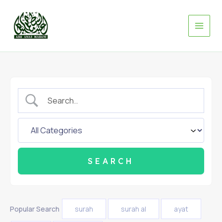
Skip
to
content
Popular Search
surah
surah al
ayat