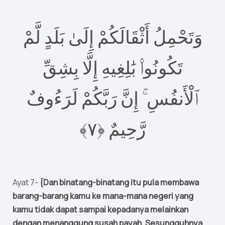
وَتَحْمِلُ أَثْقَالَكُمْ إِلَىٰ بَلَدٍ لَّمْ
تَكُونُوا۟ بَٰلِغِيهِ إِلَّا بِشِقِّ
ٱلْأَنفُسِ ۚ إِنَّ رَبَّكُمْ لَرَءُوفٌ
رَّحِيمٌ ‎﴿٧﴾
Ayat 7-
{Dan binatang-binatang itu pula membawa
barang-barang kamu ke mana-mana negeri yang
kamu tidak dapat sampai kepadanya melainkan
dengan menanggung susah payah. Sesungguhnya