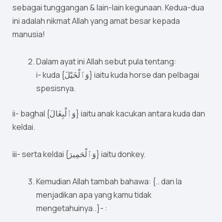
sebagai tunggangan & lain-lain kegunaan. Kedua-dua
ini adalah nikmat Allah yang amat besar kepada
manusia!
Dalam ayat ini Allah sebut pula tentang:
i- kuda {وَٱلْخَيْلَ} iaitu kuda horse dan pelbagai
spesisnya.
ii- baghal {وَٱلْبِغَالَ} iaitu anak kacukan antara kuda dan
keldai.
iii- serta keldai {وَٱلْحَمِيرَ} iaitu donkey.
Kemudian Allah tambah bahawa: {.. dan Ia
menjadikan apa yang kamu tidak
mengetahuinya..}- :