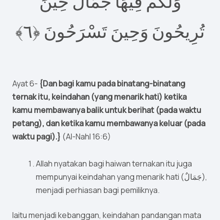
وَلَكُمْ فِيهَا جَمَالٌ حِينَ
تُرِيحُونَ وَحِينَ تَسْرَحُونَ ‎﴿٦﴾
Ayat 6-
{Dan bagi kamu pada binatang-binatang
ternak itu, keindahan (yang menarik hati) ketika
kamu membawanya balik untuk berihat (pada waktu
petang), dan ketika kamu membawanya keluar (pada
waktu pagi).}
(Al-Nahl 16:6)
Allah nyatakan bagi haiwan ternakan itu juga
mempunyai keindahan yang menarik hati (جَمَالٌ),
menjadi perhiasan bagi pemiliknya.
Iaitu menjadi kebanggan, keindahan pandangan mata