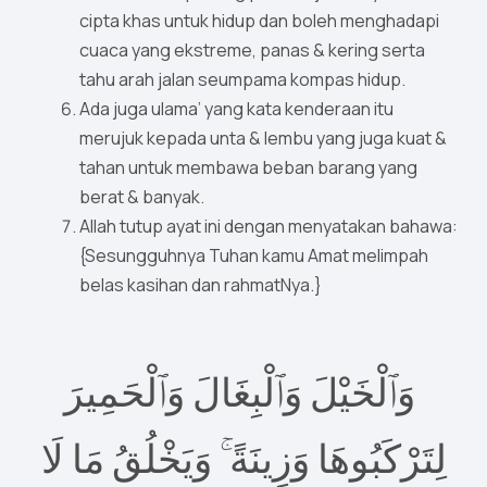
cipta khas untuk hidup dan boleh menghadapi
cuaca yang ekstreme, panas & kering serta
tahu arah jalan seumpama kompas hidup.
Ada juga ulama’ yang kata kenderaan itu
merujuk kepada unta & lembu yang juga kuat &
tahan untuk membawa beban barang yang
berat & banyak.
Allah tutup ayat ini dengan menyatakan bahawa:
{Sesungguhnya Tuhan kamu Amat melimpah
belas kasihan dan rahmatNya.}
وَٱلْخَيْلَ وَٱلْبِغَالَ وَٱلْحَمِيرَ
لِتَرْكَبُوهَا وَزِينَةً ۚ وَيَخْلُقُ مَا لَا