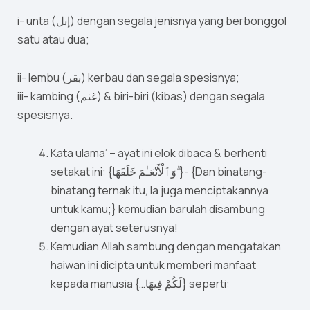
i- unta (إبل) dengan segala jenisnya yang berbonggol
satu atau dua;
ii- lembu (بقر) kerbau dan segala spesisnya;
iii- kambing (غنم) & biri-biri (kibas) dengan segala
spesisnya.
Kata ulama’ – ayat ini elok dibaca & berhenti
setakat ini: {وَٱلْأَنْعَـٰمَ خَلَقَهَا ۗ}- {Dan binatang-
binatang ternak itu, Ia juga menciptakannya
untuk kamu;} kemudian barulah disambung
dengan ayat seterusnya!
Kemudian Allah sambung dengan mengatakan
haiwan ini dicipta untuk memberi manfaat
kepada manusia {…لَكُمْ فِيهَا} seperti: