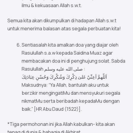
ilmu & kekuasaan Allah s.w.t.
Semua kita akan dikumpulkan di hadapan Allah s.w.t
untuk menerima balasan atas segala perbuatan kita!
Sentiasalah kita amalkan doa yang diajar oleh
Rasulullah s.a.w kepada Saidina Muaz agar
membacakan doa ini di penghujung solat. Sabda
Rasulullah صلى الله عليه وسلم :
اَللّهمَّ اَعِنِّيْ عَلىَ ذِكْرِكَ وَشُكْرِكَ وَحُسْنِ عِبَادَتِكَ
Maksudnya: “Ya Allah, bantulah aku untuk
berzikir mengingatiMu dan mensyukuri segala
nikmatMu serta beribadah kepadaMu dengan
baik.” [HR Abu Daud (1522)].
*Tiga permohonan ini jika Allah kabulkan- kita akan
tenag di dunia & bahagia di Akhirat.