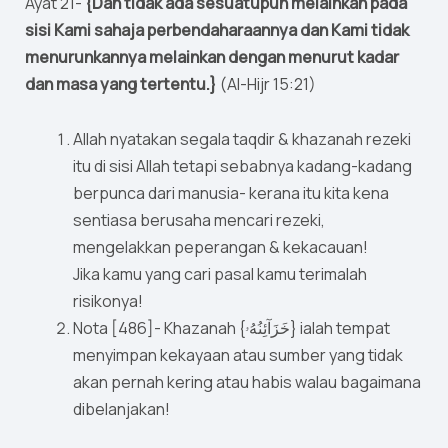
Ayat 21-
{Dan tidak ada sesuatupun melainkan pada
sisi Kami sahaja perbendaharaannya dan Kami tidak
menurunkannya melainkan dengan menurut kadar
dan masa yang tertentu.}
(Al-Hijr 15:21)
Allah nyatakan segala taqdir & khazanah rezeki
itu di sisi Allah tetapi sebabnya kadang-kadang
berpunca dari manusia- kerana itu kita kena
sentiasa berusaha mencari rezeki,
mengelakkan peperangan & kekacauan!
Jika kamu yang cari pasal kamu terimalah
risikonya!
Nota [486]- Khazanah {خَزَآئِنُهُۥ} ialah tempat
menyimpan kekayaan atau sumber yang tidak
akan pernah kering atau habis walau bagaimana
dibelanjakan!