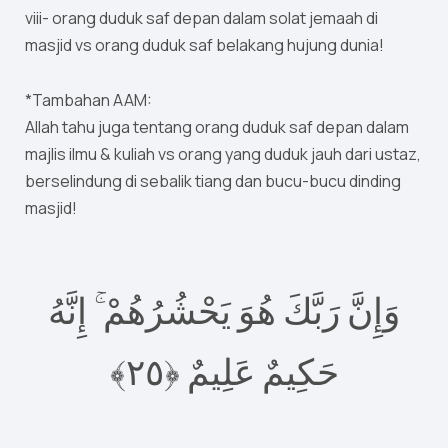
viii- orang duduk saf depan dalam solat jemaah di
masjid vs orang duduk saf belakang hujung dunia!
*Tambahan AAM:
Allah tahu juga tentang orang duduk saf depan dalam
majlis ilmu & kuliah vs orang yang duduk jauh dari ustaz,
berselindung di sebalik tiang dan bucu-bucu dinding
masjid!
وَإِنَّ رَبَّكَ هُوَ يَحْشُرُهُمْ ۚ إِنَّهُ
٢﴾
٥
حَكِيمٌ عَلِيمٌ ‎﴿