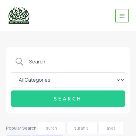
Skip
to
content
Popular Search
surah
surah al
ayat