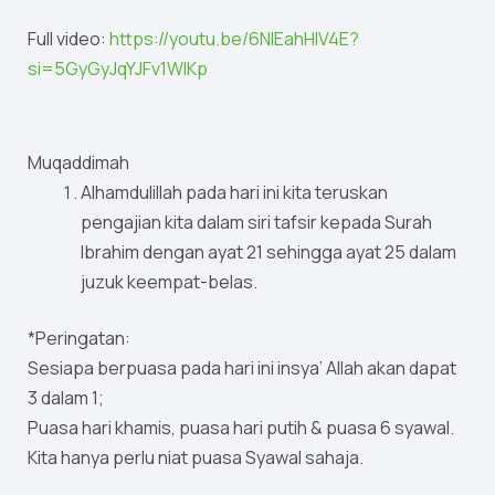
Full video:
https://youtu.be/6NlEahHlV4E?
si=5GyGyJqYJFv1WIKp
Muqaddimah
Alhamdulillah pada hari ini kita teruskan
pengajian kita dalam siri tafsir kepada Surah
Ibrahim dengan ayat 21 sehingga ayat 25 dalam
juzuk keempat-belas.
*Peringatan:
Sesiapa berpuasa pada hari ini insya’ Allah akan dapat
3 dalam 1;
Puasa hari khamis, puasa hari putih & puasa 6 syawal.
Kita hanya perlu niat puasa Syawal sahaja.