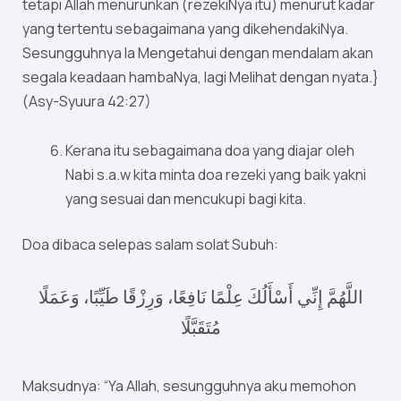
tetapi Allah menurunkan (rezekiNya itu) menurut kadar
yang tertentu sebagaimana yang dikehendakiNya.
Sesungguhnya Ia Mengetahui dengan mendalam akan
segala keadaan hambaNya, lagi Melihat dengan nyata.}
(Asy-Syuura 42:27)
Kerana itu sebagaimana doa yang diajar oleh
Nabi s.a.w kita minta doa rezeki yang baik yakni
yang sesuai dan mencukupi bagi kita.
Doa dibaca selepas salam solat Subuh:
اللَّهُمَّ إِنِّي أَسْأَلُكَ عِلْمًا نَافِعًا، وَرِزْقًا طَيِّبًا، وَعَمَلًا
مُتَقَبَّلًا
Maksudnya: “Ya Allah, sesungguhnya aku memohon