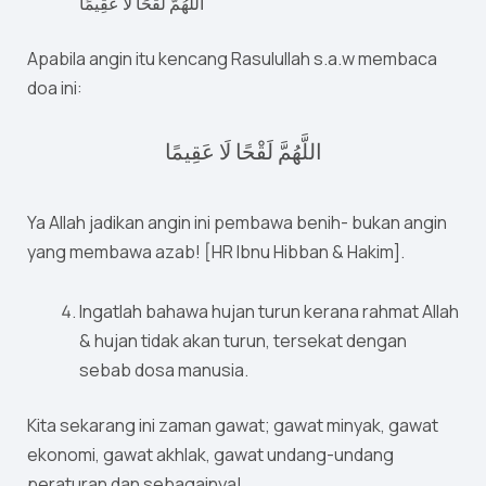
اللَّهُمَّ لَقْحًا لَا عَقِيمًا
Apabila angin itu kencang Rasulullah s.a.w membaca
doa ini:
اللَّهُمَّ لَقْحًا لَا عَقِيمًا
Ya Allah jadikan angin ini pembawa benih- bukan angin
yang membawa azab! [HR Ibnu Hibban & Hakim].
Ingatlah bahawa hujan turun kerana rahmat Allah
& hujan tidak akan turun, tersekat dengan
sebab dosa manusia.
Kita sekarang ini zaman gawat; gawat minyak, gawat
ekonomi, gawat akhlak, gawat undang-undang
peraturan dan sebagainya!