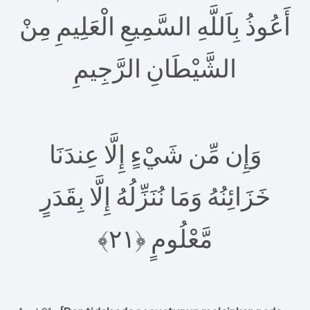
أَعُوذُ بِاَللَّهِ السَّمِيعِ الْعَلِيمِ مِنْ
الشَّيْطَانِ الرَّجِيمِ
وَإِن مِّن شَيْءٍ إِلَّا عِندَنَا
خَزَائِنُهُ وَمَا نُنَزِّلُهُ إِلَّا بِقَدَرٍ
٢﴾
١
مَّعْلُومٍ ‎﴿