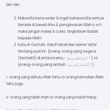
lain-lain.
Maka kita kena sedar & ingat bahawa kita semua
berada di bawah ilmu & pengawasan Allah s.w.t-
maka jangan malas & culas, tingkatkan ibadat
kepada Allah!
Kata al-Qurtubi: Ada 8 takwil dari ulama’ tafsir
tentang ayat ini- {orang-orang yang segera
(berbakti) di antara kamu,- ٱلْمُسْتَقْدِمِينَ} vs
{orang-orang yang lambat- ٱلْمُسْتَـْٔخِرِينَ}:
i- orang yang dahulu Allah tahu vs orang kemudian Allah
tahu juga.
ii- orang yang telah mati vs orang yang masih hidup.