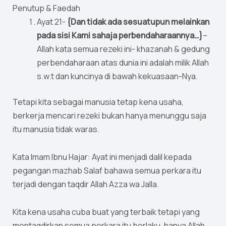
Penutup & Faedah
Ayat 21-
{Dan tidak ada sesuatupun melainkan
pada sisi Kami sahaja perbendaharaannya…}
–
Allah kata semua rezeki ini- khazanah & gedung
perbendaharaan atas dunia ini adalah milik Allah
s.w.t dan kuncinya di bawah kekuasaan-Nya.
Tetapi kita sebagai manusia tetap kena usaha,
berkerja mencari rezeki bukan hanya menunggu saja
itu manusia tidak waras.
Kata Imam Ibnu Hajar: Ayat ini menjadi dalil kepada
pegangan mazhab Salaf bahawa semua perkara itu
terjadi dengan taqdir Allah Azza wa Jalla.
Kita kena usaha cuba buat yang terbaik tetapi yang
mentaqdirkan semua perkara itu berlaku, hanya Allah