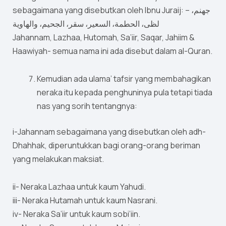
sebagaimana yang disebutkan oleh Ibnu Juraij: – جهنم،
لظى، الحطمة، السعير، سقر، الجحيم، والهاوية
Jahannam, Lazhaa, Hutomah, Sa’iir, Saqar, Jahiim &
Haawiyah- semua nama ini ada disebut dalam al-Quran.
Kemudian ada ulama’ tafsir yang membahagikan
neraka itu kepada penghuninya pula tetapi tiada
nas yang sorih tentangnya:
i-Jahannam sebagaimana yang disebutkan oleh adh-
Dhahhak, diperuntukkan bagi orang-orang beriman
yang melakukan maksiat.
ii- Neraka Lazhaa untuk kaum Yahudi.
iii- Neraka Hutamah untuk kaum Nasrani.
iv- Neraka Sa’iir untuk kaum sobi’iin.