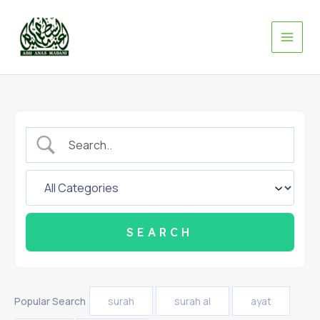
Skip
to
content
Popular Search
surah
surah al
ayat