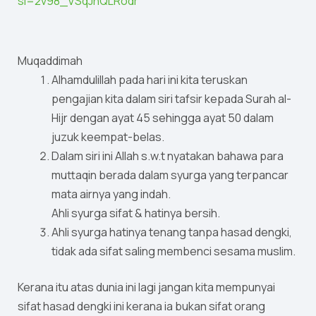
si=2v98_VSqJhQLRodr
Muqaddimah
Alhamdulillah pada hari ini kita teruskan
pengajian kita dalam siri tafsir kepada Surah al-
Hijr dengan ayat 45 sehingga ayat 50 dalam
juzuk keempat-belas.
Dalam siri ini Allah s.w.t nyatakan bahawa para
muttaqin berada dalam syurga yang terpancar
mata airnya yang indah.
Ahli syurga sifat & hatinya bersih.
Ahli syurga hatinya tenang tanpa hasad dengki,
tidak ada sifat saling membenci sesama muslim.
Kerana itu atas dunia ini lagi jangan kita mempunyai
sifat hasad dengki ini kerana ia bukan sifat orang