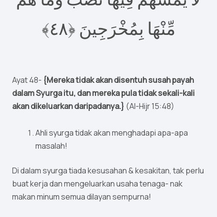
٤﴾
٨
مِّنْهَا بِمُخْرَجِينَ ‎﴿
Ayat 48-
{Mereka tidak akan disentuh susah payah
dalam Syurga itu, dan mereka pula tidak sekali-kali
akan dikeluarkan daripadanya.}
(Al-Hijr 15:48)
Ahli syurga tidak akan menghadapi apa-apa
masalah!
Di dalam syurga tiada kesusahan & kesakitan, tak perlu
buat kerja dan mengeluarkan usaha tenaga- nak
makan minum semua dilayan sempurna!