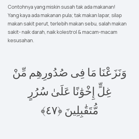
Contohnya yang miskin susah tak ada makanan!
Yang kaya ada makanan pula; tak makan lapar, silap
makan sakit perut, terlebih makan sebu, salah makan
sakit- naik darah, naik kolestrol & macam-macam
kesusahan.
وَنَزَعْنَا مَا فِى صُدُورِهِم مِّنْ
غِلٍّ إِخْوَٰنًا عَلَىٰ سُرُرٍ
٤﴾
٧
مُّتَقَٰبِلِينَ ‎﴿