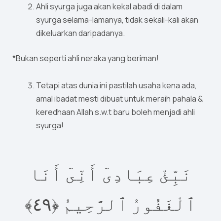
Ahli syurga juga akan kekal abadi di dalam
syurga selama-lamanya, tidak sekali-kali akan
dikeluarkan daripadanya.
*Bukan seperti ahli neraka yang beriman!
Tetapi atas dunia ini pastilah usaha kena ada,
amal ibadat mesti dibuat untuk meraih pahala &
keredhaan Allah s.w.t baru boleh menjadi ahli
syurga!
نَبِّئْ عِبَادِىٓ أَنِّىٓ أَنَا
٤﴾
٩
ٱلْغَفُورُ ٱلرَّحِيمُ ‎﴿