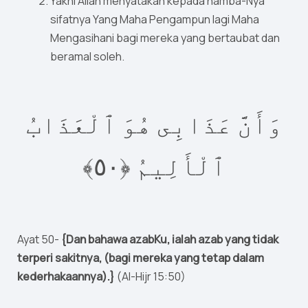
Yakni Allah menyatakan kepada hamba-Nya
sifatnya Yang Maha Pengampun lagi Maha
Mengasihani bagi mereka yang bertaubat dan
beramal soleh.
وَأَنَّ عَذَابِى هُوَ ٱلْعَذَابُ
٥﴾
٠
ٱلْأَلِيمُ ‎﴿
Ayat 50-
{Dan bahawa azabKu, ialah azab yang tidak
terperi sakitnya, (bagi mereka yang tetap dalam
kederhakaannya).}
(Al-Hijr 15:50)