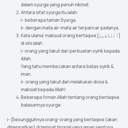
dalam syurga yang penuh nikmat.
Antara sifat syurga itu ialah:
i- beberapa taman Syurga,
ii- dengan mata air-mata air terpancar padanya.
Kata ulama’ maksud orang bertaqwa {ٱلْمُتَّقِينَ}
di sini ialah:
i- orang yang takut dari perbuatan syirik kepada
Allah.
Yang tahu membezakan antara batas syirik &
iman.
ii- orang yang takut dari melakukan dosa &
maksiat kepada Allah!
Beberapa firman Allah tentang orang bertaqwa
balasannya syurga:
i- {Sesungguhnya orang-orang yang bertaqwa (akan
ditempatkan) di tempat tinggal yang aman sentosa.