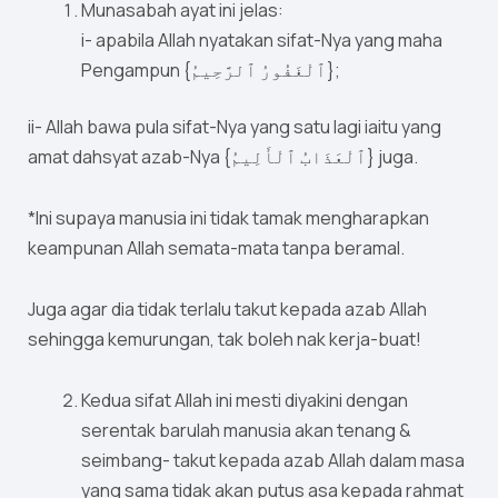
Munasabah ayat ini jelas:
i- apabila Allah nyatakan sifat-Nya yang maha
Pengampun {ٱلْغَفُورُ ٱلرَّحِيمُ};
ii- Allah bawa pula sifat-Nya yang satu lagi iaitu yang
amat dahsyat azab-Nya {ٱلْعَذَابُ ٱلْأَلِيمُ} juga.
*Ini supaya manusia ini tidak tamak mengharapkan
keampunan Allah semata-mata tanpa beramal.
Juga agar dia tidak terlalu takut kepada azab Allah
sehingga kemurungan, tak boleh nak kerja-buat!
Kedua sifat Allah ini mesti diyakini dengan
serentak barulah manusia akan tenang &
seimbang- takut kepada azab Allah dalam masa
yang sama tidak akan putus asa kepada rahmat