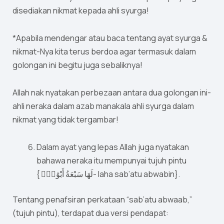
disediakan nikmat kepada ahli syurga!
*Apabila mendengar atau baca tentang ayat syurga &
nikmat-Nya kita terus berdoa agar termasuk dalam
golongan ini begitu juga sebaliknya!
Allah nak nyatakan perbezaan antara dua golongan ini-
ahli neraka dalam azab manakala ahli syurga dalam
nikmat yang tidak tergambar!
Dalam ayat yang lepas Allah juga nyatakan
bahawa neraka itu mempunyai tujuh pintu
{ لَهَا سَبْعَةُ أَبْوَٰبٍۢ- laha sab’atu abwabin}.
Tentang penafsiran perkataan “sab’atu abwaab,”
(tujuh pintu), terdapat dua versi pendapat: