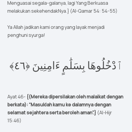
Menguasai segala-galanya, lagi Yang Berkuasa
melakukan sekehendakNya.} (Al-Qamar 54: 54-55)
Ya Allah jadikan kami orang yang layak menjadi
penghuni syurga!
٤﴾
٦
ٱدْخُلُوهَا بِسَلَٰمٍ ءَامِنِينَ ‎﴿
Ayat 46-
{(Mereka dipersilakan oleh malaikat dengan
berkata): “Masuklah kamu ke dalamnya dengan
selamat sejahtera serta beroleh aman”.}
(Al-Hijr
15:46)