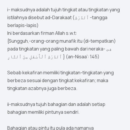
i- maksudnya adalah tujuh tingkat atau tingkatan yang
istilahnya disebut ad-Darakaat (ٱلدَّرْكِ -tangga
berlapis-lapis)
Ini berdasarkan firman Allah s.w.t:
{Sungguh,-orang-orang munafik itu (di-tempatkan)
pada tingkatan yang paling bawah dari neraka- فِى
ٱلدَّرْكِ ٱلْأَسْفَلِ مِنَ ٱلنَّارِ } (an-Nisaa’: 145)
Sebab kekafiran memiliki tingkatan-tingkatan yang
berbeza sesuai dengan tingkat kekafiran; maka
tingkatan azabnya juga berbeza.
ii-maksudnya tujuh bahagian dan adalah setiap
bahagian memiliki pintunya sendiri.
Bahagian atau pintu itu pula ada namanya