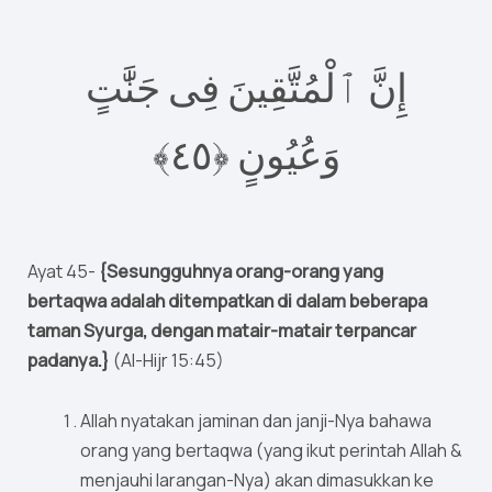
إِنَّ ٱلْمُتَّقِينَ فِى جَنَّٰتٍ
٤﴾‏
٥
وَعُيُونٍ ‎﴿
Ayat 45-
{Sesungguhnya orang-orang yang
bertaqwa adalah ditempatkan di dalam beberapa
taman Syurga, dengan matair-matair terpancar
padanya.}
(Al-Hijr 15:45)
Allah nyatakan jaminan dan janji-Nya bahawa
orang yang bertaqwa (yang ikut perintah Allah &
menjauhi larangan-Nya) akan dimasukkan ke