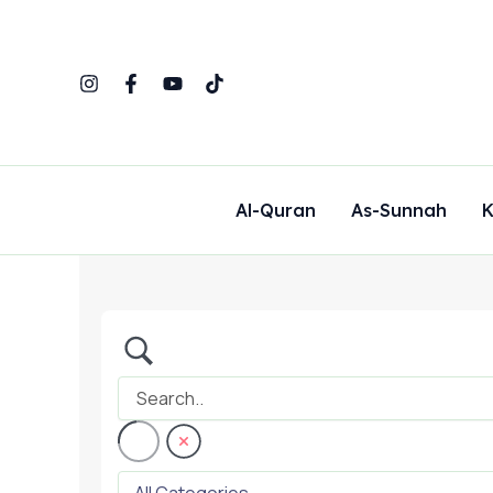
Skip
to
content
Al-Quran
As-Sunnah
K