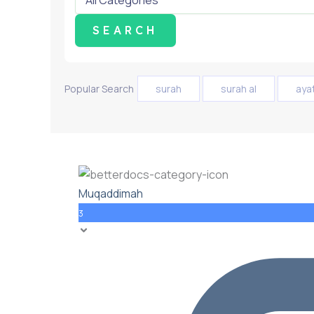
Popular Search
surah
surah al
aya
Muqaddimah
3