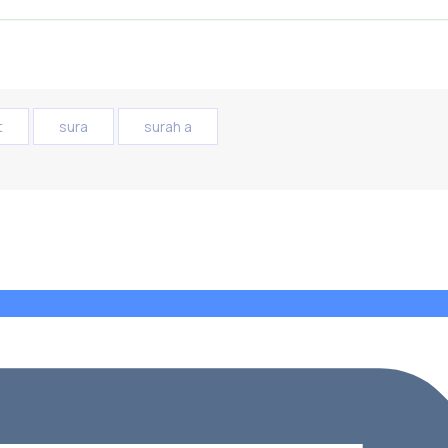
t
sura
surah a