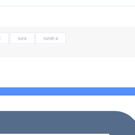
t
sura
surah a