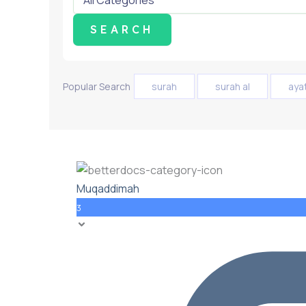
Popular Search
surah
surah al
aya
Muqaddimah
3