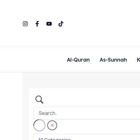
Skip
to
content
Al-Quran
As-Sunnah
K