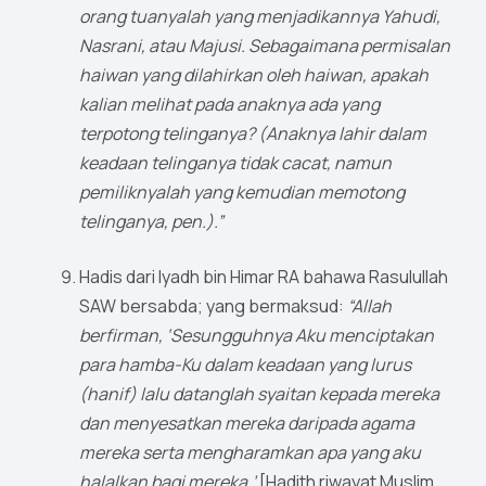
orang tuanyalah yang menjadikannya Yahudi,
Nasrani, atau Majusi. Sebagaimana permisalan
haiwan yang dilahirkan oleh haiwan, apakah
kalian melihat pada anaknya ada yang
terpotong telinganya? (Anaknya lahir dalam
keadaan telinganya tidak cacat, namun
pemiliknyalah yang kemudian memotong
telinganya, pen.).”
Hadis dari Iyadh bin Himar RA bahawa Rasulullah
SAW bersabda; yang bermaksud:
“Allah
berfirman, ‘Sesungguhnya Aku menciptakan
para hamba-Ku dalam keadaan yang lurus
(hanif) lalu datanglah syaitan kepada mereka
dan menyesatkan mereka daripada agama
mereka serta mengharamkan apa yang aku
halalkan bagi mereka.’
[Hadith riwayat Muslim