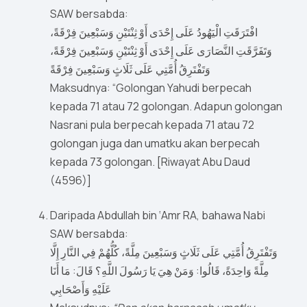
SAW bersabda:
افْتَرَقَتِ الْيَهُودُ عَلَى إِحْدَى أَوْ ثِنْتَيْنِ وَسَبْعِينَ فِرْقَةً،
وَتَفَرَّقَتِ النَّصَارَى عَلَى إِحْدَى أَوْ ثِنْتَيْنِ وَسَبْعِينَ فِرْقَةً،
وَتَفْتَرِقُ أُمَّتِي عَلَى ثَلَاثٍ وَسَبْعِينَ فِرْقَةً
Maksudnya: “Golongan Yahudi berpecah
kepada 71 atau 72 golongan. Adapun golongan
Nasrani pula berpecah kepada 71 atau 72
golongan juga dan umatku akan berpecah
kepada 73 golongan. [Riwayat Abu Daud
(4596)]
Daripada Abdullah bin ‘Amr RA, bahawa Nabi
SAW bersabda:
وَتَفْتَرِقُ أُمَّتِي عَلَى ثَلَاثٍ وَسَبْعِينَ مِلَّةً، كُلُّهُمْ فِي النَّارِ إِلَّا
مِلَّةً وَاحِدَةً، قَالُوا: وَمَنْ هِيَ يَا رَسُولَ اللَّهِ؟ قَالَ: مَا أَنَا
عَلَيْهِ وَأَصْحَابِي