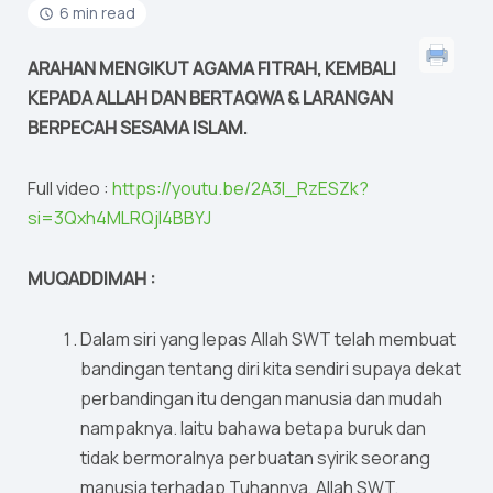
6 min read
ARAHAN MENGIKUT AGAMA FITRAH, KEMBALI
KEPADA ALLAH DAN BERTAQWA & LARANGAN
BERPECAH SESAMA ISLAM.
Full video :
https://youtu.be/2A3I_RzESZk?
si=3Qxh4MLRQjI4BBYJ
MUQADDIMAH :
Dalam siri yang lepas Allah SWT telah membuat
bandingan tentang diri kita sendiri supaya dekat
perbandingan itu dengan manusia dan mudah
nampaknya. Iaitu bahawa betapa buruk dan
tidak bermoralnya perbuatan syirik seorang
manusia terhadap Tuhannya, Allah SWT.