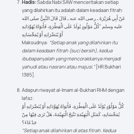
Hadis:
Sabda Nabi SAW menceritakan setiap
yang dilahirkan itu adalah dalam keadaan fitrah:
عَنْ أَبِي هُرَيْرَةَ ـ رضى الله عنه ـ قَالَ قَالَ النَّبِيُّ صلى الله
عليه وسلم ‏”‏كُلُّ مَوْلُودٍ يُولَدُ عَلَى الْفِطْرَةِ، فَأَبَوَاهُ يُهَوِّدَانِهِ
أَوْ يُنَصِّرَانِهِ أَوْ يُمَجِّسَانِهِ
Maksudnya:
“Setiap anak yang dilahirkan itu
dalam keadaan fitrah (suci bersih), kedua
ibubapanyalah yang mencorakkanya menjadi
yahudi atau nasrani atau majusi.”
[HR Bukhari
1385].
Adapun riwayat al-Imam al-Bukhari RHM dengan
lafaz:
كُلُّ مَوْلُوْدٍ يُوْلَدُ عَلَى الْفِطْرَةِ، فَأَبَوَاهُ يُهَوِّدَانِهِ أَوْ يُنَصِّرَانِهِ أَوْ
يُمَجِّسَانِهِ، كَمَثَلِ الْبَهِيْمَةِ تَنْتِجُ الْبَهِيْمَةَ، هَلْ تَرَى فِيْهَا مِنْ
جَدْعَاءَ؟
“Setiap anak dilahirkan di atas fitrah. Kedua