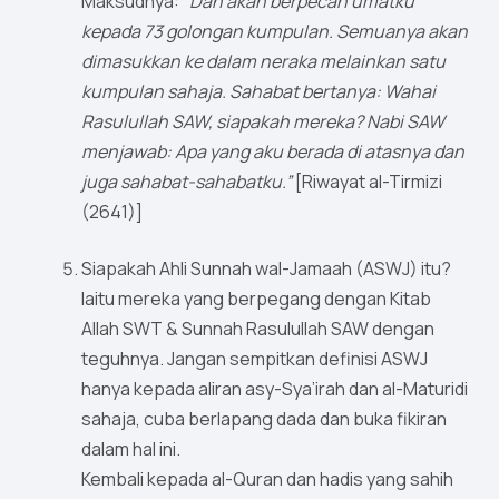
Maksudnya:
“Dan akan berpecah umatku
kepada 73 golongan kumpulan. Semuanya akan
dimasukkan ke dalam neraka melainkan satu
kumpulan sahaja. Sahabat bertanya: Wahai
Rasulullah SAW, siapakah mereka? Nabi SAW
menjawab: Apa yang aku berada di atasnya dan
juga sahabat-sahabatku.”
[Riwayat al-Tirmizi
(2641)]
Siapakah Ahli Sunnah wal-Jamaah (ASWJ) itu?
Iaitu mereka yang berpegang dengan Kitab
Allah SWT & Sunnah Rasulullah SAW dengan
teguhnya. Jangan sempitkan definisi ASWJ
hanya kepada aliran asy-Sya’irah dan al-Maturidi
sahaja, cuba berlapang dada dan buka fikiran
dalam hal ini.
Kembali kepada al-Quran dan hadis yang sahih