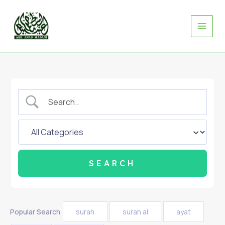
Skip
to
content
Popular Search
surah
surah al
ayat