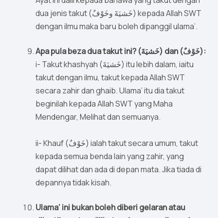
Ayat ini dalil kepada bahawa yang takut dengan
dua jenis takut (خَشيَةَ وخَوْفٌ) kepada Allah SWT
dengan ilmu maka baru boleh dipanggil ulama’.
Apa pula beza dua takut ini? (خَشيَةَ) dan (خَوْفٌ):
i- Takut khashyah (خَشيَةَ) itu lebih dalam, iaitu
takut dengan ilmu, takut kepada Allah SWT
secara zahir dan ghaib. Ulama’ itu dia takut
beginilah kepada Allah SWT yang Maha
Mendengar, Melihat dan semuanya.
ii- Khauf (خَوْفٌ) ialah takut secara umum, takut
kepada semua benda lain yang zahir, yang
dapat dilihat dan ada di depan mata. Jika tiada di
depannya tidak kisah.
Ulama’ ini bukan boleh diberi gelaran atau