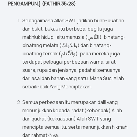
PENGAMPUN.} (FATHIR 35:28)
Sebagaimana Allah SWT jadikan buah-buahan
dan bukit-bukau itu berbeza, begitu juga
makhluk hidup, iaitu manusia (النَّاسِ), binatang-
binatang melata (وَالدَّوَابِّ) dan binatang-
binatang ternak (وَالْأَنْعَامِ), pada mereka juga
terdapat pelbagai perbezaan warna, sifat,
suara, rupa dan jenisnya, padahal semuanya
dari asal dan bahan yang satu. Maha Suci Allah
sebaik-baik Yang Menciptakan.
Semua perbezaan itu merupakan dalil yang
menunjukkan kepada iradat (kehendak) Allah
dan qudrat (kekuasaan) Allah SWT yang
mencipta semua itu, serta menunjukkan hikmah
dan rahmat-Nya.