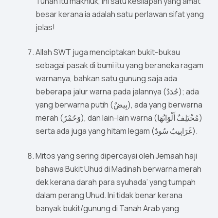
Tuhan itu makhluk, ini satu kesilapan yang amat
besar kerana ia adalah satu perlawan sifat yang
jelas!
Allah SWT juga menciptakan bukit-bukau
sebagai pasak di bumi itu yang beraneka ragam
warnanya, bahkan satu gunung saja ada
beberapa jalur warna pada jalannya (جُدَدٌ); ada
yang berwarna putih (بِيضٌ), ada yang berwarna
merah (وَحُمْرٌ), dan lain-lain warna (مُخْتَلِفٌ أَلْوَانُهَا)
serta ada juga yang hitam legam (غَرَابِيبُ سُودٌ).
Mitos yang sering dipercayai oleh Jemaah haji
bahawa Bukit Uhud di Madinah berwarna merah
dek kerana darah para syuhada’ yang tumpah
dalam perang Uhud. Ini tidak benar kerana
banyak bukit/gunung di Tanah Arab yang