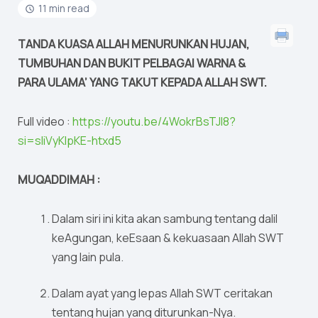
11 min read
TANDA KUASA ALLAH MENURUNKAN HUJAN,
TUMBUHAN DAN BUKIT PELBAGAI WARNA &
PARA ULAMA’ YANG TAKUT KEPADA ALLAH SWT.
Full video :
https://youtu.be/4WokrBsTJl8?
si=sIiVyKlpKE-htxd5
MUQADDIMAH :
Dalam siri ini kita akan sambung tentang dalil
keAgungan, keEsaan & kekuasaan Allah SWT
yang lain pula.
Dalam ayat yang lepas Allah SWT ceritakan
tentang hujan yang diturunkan-Nya.