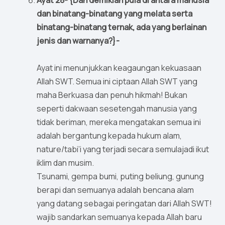
Ayat 28- {Dan demikian pula di antara manusia
dan binatang-binatang yang melata serta
binatang-binatang ternak, ada yang berlainan
jenis dan warnanya?}-
Ayat ini menunjukkan keagaungan kekuasaan
Allah SWT. Semua ini ciptaan Allah SWT yang
maha Berkuasa dan penuh hikmah! Bukan
seperti dakwaan sesetengah manusia yang
tidak beriman, mereka mengatakan semua ini
adalah bergantung kepada hukum alam,
nature/tabi’i yang terjadi secara semulajadi ikut
iklim dan musim.
Tsunami, gempa bumi, puting beliung, gunung
berapi dan semuanya adalah bencana alam
yang datang sebagai peringatan dari Allah SWT!
wajib sandarkan semuanya kepada Allah baru