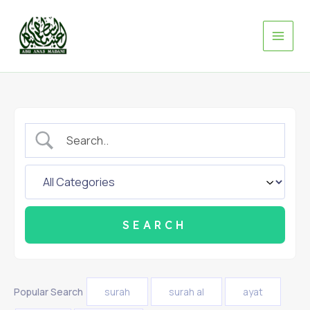
Skip
to
content
Popular Search
surah
surah al
ayat