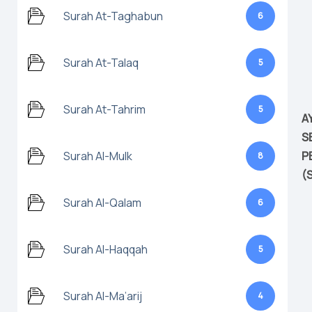
Surah At-Taghabun
6
Surah At-Talaq
5
Surah At-Tahrim
5
A
S
Surah Al-Mulk
P
8
(
Surah Al-Qalam
6
Surah Al-Haqqah
5
Surah Al-Ma’arij
4