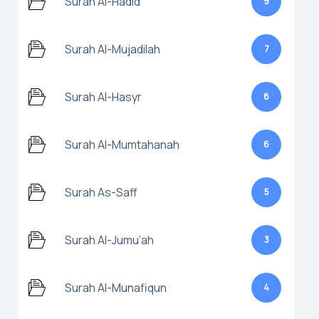
Surah Al-Hadid
9
Surah Al-Mujadilah
7
Surah Al-Hasyr
8
Surah Al-Mumtahanah
6
Surah As-Saff
5
Surah Al-Jumu’ah
3
Surah Al-Munafiqun
4