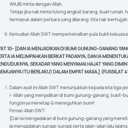
WAJIB minta dengan Allah.
Tetapi jika nak minta tolong angkat barang, buat rumah,
termasuk dalam perkara yang dilarang. Kita nak berhujjah 
Kemudian Allah SWT memperkenalkan pula bukti kekuasaa
YAT 10- {DAN IA MENJADIKAN DI BUMI GUNUNG-GANANG YA
ERTA IA MELIMPAHKAN BERKAT PADANYA, DAN IA MENENTU
ENDUDUKNYA, SEKADAR YANG MENYAMAI HAJAT YANG DIMIN
SEMUANYA ITU BERLAKU) DALAM EMPAT MASA.} (FUSSILAT 41
Dalam ayat ini Allah SWT menunjukkan kepada kita tiga p
i- Allah yang menjadikan di bumi gunung-ganang, bukit-bukau (رَوَاسِيَ) yang kukuh tersergam tin
fungsinya menetap & meneguhkan bumi!
Firman Allah SWT:
{Dan Ia mengadakan di bumi gunung-ganang yang menet
Ia mengadakan sungai-sungai serta jalan-jalan lalu lala