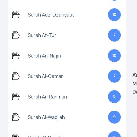
Surah Adz-Dzariyaat
10
Surah At-Tur
7
Surah An-Najm
10
A
Surah Al-Qamar
7
M
D
Surah Ar-Rahman
8
Surah Al-Waqi’ah
9