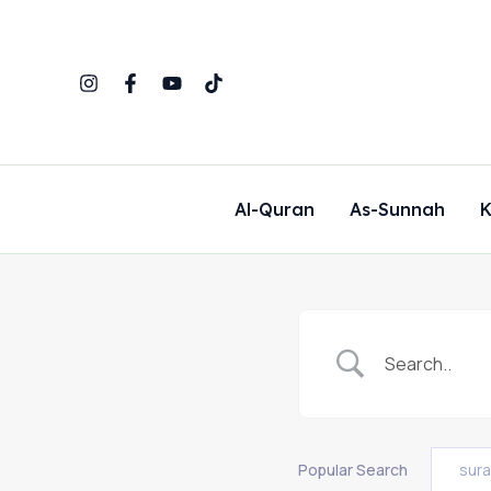
Skip
to
content
Al-Quran
As-Sunnah
K
Popular Search
sur