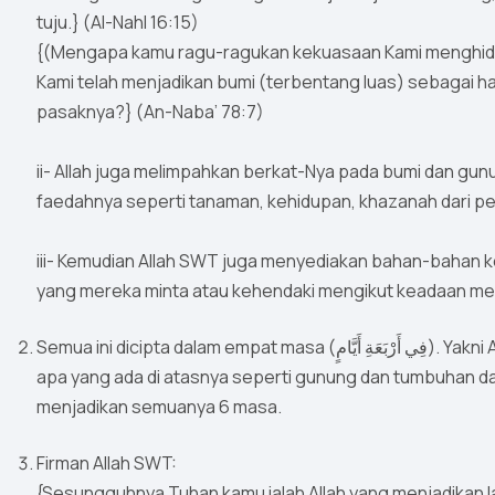
tuju.} (Al-Nahl 16:15)
{(Mengapa kamu ragu-ragukan kekuasaan Kami menghidu
Kami telah menjadikan bumi (terbentang luas) sebaga
pasaknya?} (An-Naba’ 78:7)
ii- Allah juga melimpahkan berkat-Nya pada bumi dan gu
faedahnya seperti tanaman, kehidupan, khazanah dari p
iii- Kemudian Allah SWT juga menyediakan bahan-bahan k
yang mereka minta atau kehendaki mengikut keadaan me
Semua ini dicipta dalam empat masa (فِي أَرْبَعَةِ أَيَّامٍ). Yakni Allah SWT cipta bumi dalam 2 masa seperti ayat 9, cipta
apa yang ada di atasnya seperti gunung dan tumbuhan da
menjadikan semuanya 6 masa.
Firman Allah SWT:
{Sesungguhnya Tuhan kamu ialah Allah yang menjadikan l