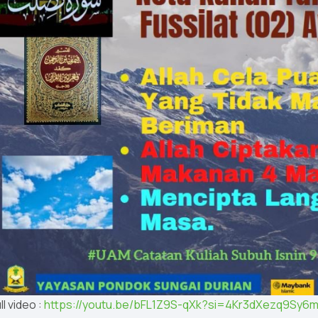
ll video :
https://youtu.be/bFL1Z9S-qXk?si=4Kr3dXezq9Sy6