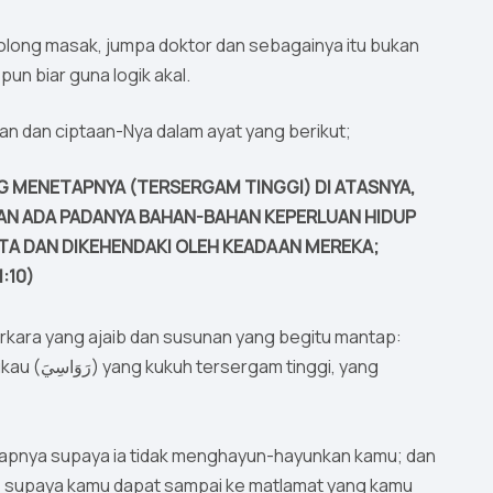
 tolong masak, jumpa doktor dan sebagainya itu bukan
pun biar guna logik akal.
n dan ciptaan-Nya dalam ayat yang berikut;
NG MENETAPNYA (TERSERGAM TINGGI) DI ATASNYA,
KAN ADA PADANYA BAHAN-BAHAN KEPERLUAN HIDUP
TA DAN DIKEHENDAKI OLEH KEADAAN MEREKA;
:10)
erkara yang ajaib dan susunan yang begitu mantap:
ggi, yang
apnya supaya ia tidak menghayun-hayunkan kamu; dan
ng, supaya kamu dapat sampai ke matlamat yang kamu