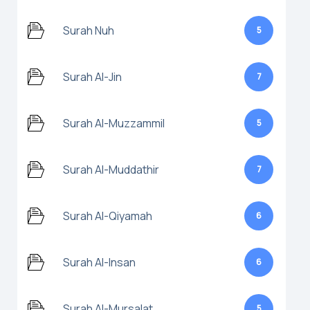
Surah Nuh
5
Surah Al-Jin
7
Surah Al-Muzzammil
5
Surah Al-Muddathir
7
Surah Al-Qiyamah
6
Surah Al-Insan
6
Surah Al-Mursalat
5