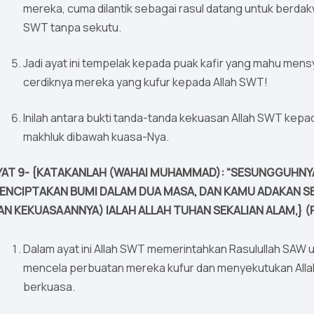
mereka, cuma dilantik sebagai rasul datang untuk berd
SWT tanpa sekutu.
Jadi ayat ini tempelak kepada puak kafir yang mahu mensy
cerdiknya mereka yang kufur kepada Allah SWT!
Inilah antara bukti tanda-tanda kekuasan Allah SWT kep
makhluk dibawah kuasa-Nya.
YAT 9- {KATAKANLAH (WAHAI MUHAMMAD): “SESUNGGUHNY
ENCIPTAKAN BUMI DALAM DUA MASA, DAN KAMU ADAKAN SE
AN KEKUASAANNYA) IALAH ALLAH TUHAN SEKALIAN ALAM,} (F
Dalam ayat ini Allah SWT memerintahkan Rasulullah SAW
mencela perbuatan mereka kufur dan menyekutukan Alla
berkuasa.