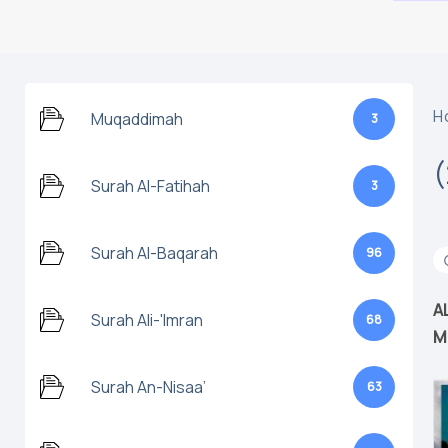
H
Muqaddimah
3
Surah Al-Fatihah
3
Surah Al-Baqarah
96
A
Surah Ali-'Imran
68
M
Surah An-Nisaa’
63