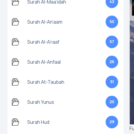
Surah Al-Maa’idah
42
Surah Al-An’aam
50
Surah Al-A’raaf
57
Surah Al-Anfaal
26
Surah At-Taubah
51
Surah Yunus
20
Surah Hud
29
Fu