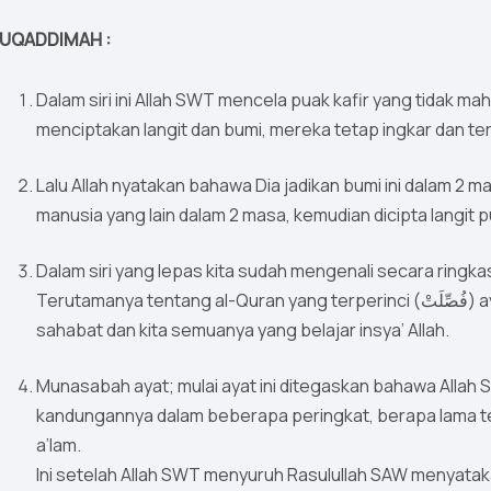
UQADDIMAH :
Dalam siri ini Allah SWT mencela puak kafir yang tidak m
menciptakan langit dan bumi, mereka tetap ingkar dan t
Lalu Allah nyatakan bahawa Dia jadikan bumi ini dalam 2
manusia yang lain dalam 2 masa, kemudian dicipta langit
Dalam siri yang lepas kita sudah mengenali secara ringka
Terutamanya tentang al-Quran yang terperinci (فُصِّلَتْ) ayat-ayatnya, difahami oleh Rasulullah SAW, para
sahabat dan kita semuanya yang belajar insya’ Allah.
Munasabah ayat; mulai ayat ini ditegaskan bahawa Allah S
kandungannya dalam beberapa peringkat, berapa lama t
a’lam.
Ini setelah Allah SWT menyuruh Rasulullah SAW menyata