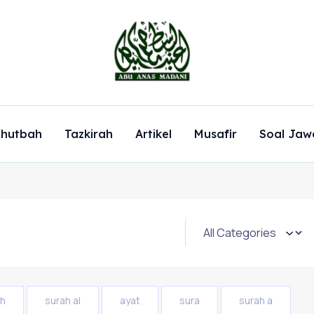
hutbah
Tazkirah
Artikel
Musafir
Soal Jaw
ah
surah al
ayat
sura
surah a