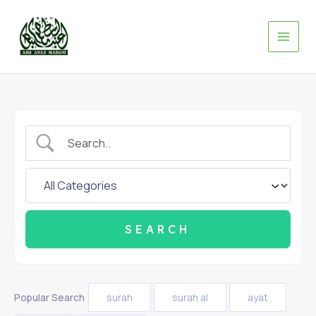
Skip
to
content
Popular Search
surah
surah al
ayat