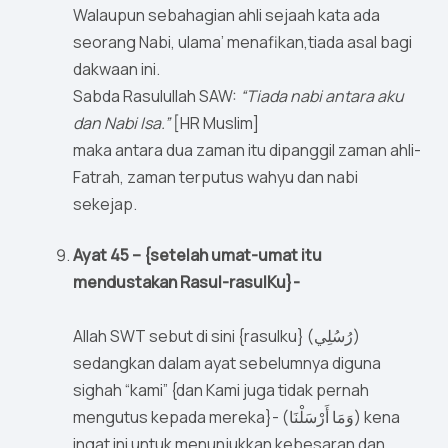
Walaupun sebahagian ahli sejaah kata ada
seorang Nabi, ulama’ menafikan,tiada asal bagi
dakwaan ini.
Sabda Rasulullah SAW:
“Tiada nabi antara aku
dan Nabi Isa.”
[HR Muslim]
maka antara dua zaman itu dipanggil zaman ahli-
Fatrah, zaman terputus wahyu dan nabi
sekejap.
Ayat 45 – {setelah umat-umat itu
mendustakan Rasul-rasulKu}-
Allah SWT sebut di sini {rasulku} (رُسُلِي)
sedangkan dalam ayat sebelumnya diguna
sighah “kami” {dan Kami juga tidak pernah
mengutus kepada mereka}- (وَمَا أَرْسَلْنَا) kena
ingat ini untuk menunjukkan kebesaran dan