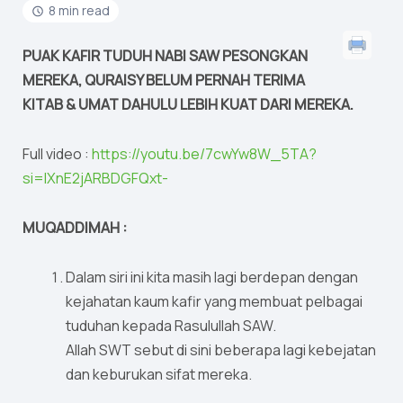
8 min read
PUAK KAFIR TUDUH NABI SAW PESONGKAN
MEREKA, QURAISY BELUM PERNAH TERIMA
KITAB & UMAT DAHULU LEBIH KUAT DARI MEREKA.
Full video :
https://youtu.be/7cwYw8W_5TA?
si=IXnE2jARBDGFQxt-
MUQADDIMAH :
Dalam siri ini kita masih lagi berdepan dengan
kejahatan kaum kafir yang membuat pelbagai
tuduhan kepada Rasulullah SAW.
Allah SWT sebut di sini beberapa lagi kebejatan
dan keburukan sifat mereka.