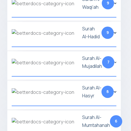
9
Waqi’ah
Surah
9
Al-Hadid
Surah Al-
7
Mujadilah
Surah Al-
8
Hasyr
Surah Al-
6
Mumtahanah