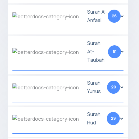
Surah Al-
26
Anfaal
Surah
At-
51
Taubah
Surah
20
Yunus
Surah
29
Hud