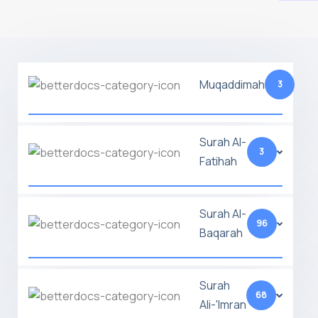
Muqaddimah
3
Surah Al-
3
Fatihah
Surah Al-
96
Baqarah
Surah
68
Ali-'Imran