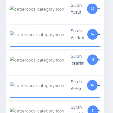
Surah
27
Yusuf
Surah
14
Ar-Ra’d
Surah
15
Ibrahim
Surah
14
Al-Hijr
Surah
3