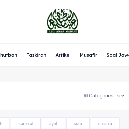
hutbah
Tazkirah
Artikel
Musafir
Soal Jaw
ah
surah al
ayat
sura
surah a