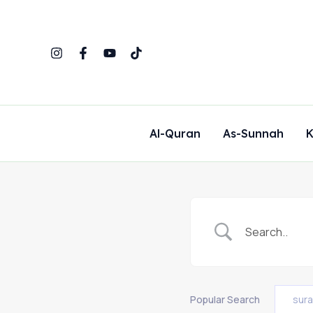
Skip
to
content
Al-Quran
As-Sunnah
K
Popular Search
sur