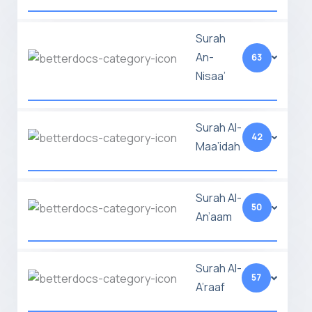
Surah
An-
63
Nisaa’
Surah Al-
42
Maa’idah
Surah Al-
50
An’aam
Surah Al-
57
A’raaf