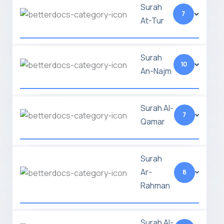
Surah
7
At-Tur
Surah
10
An-Najm
Surah Al-
7
Qamar
Surah
Ar-
8
Rahman
Surah Al-