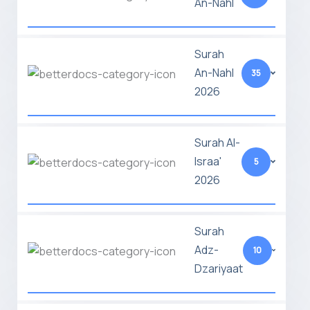
An-Nahl
Surah
An-Nahl
35
2026
Surah Al-
Israa'
5
2026
Surah
Adz-
10
Dzariyaat