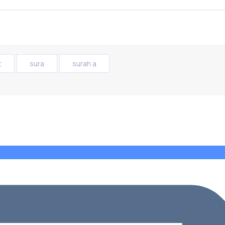
t
sura
surah a