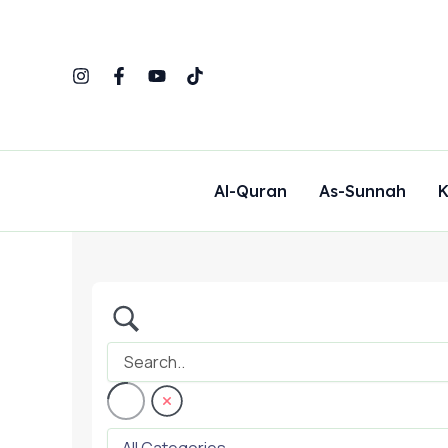
Skip
to
content
Al-Quran
As-Sunnah
K