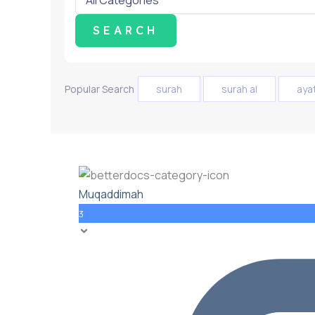
Popular Search
surah
surah al
aya
Muqaddimah
3