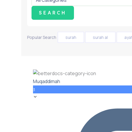
Popular Search
surah
surah al
aya
Muqaddimah
3