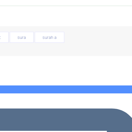
t
sura
surah a