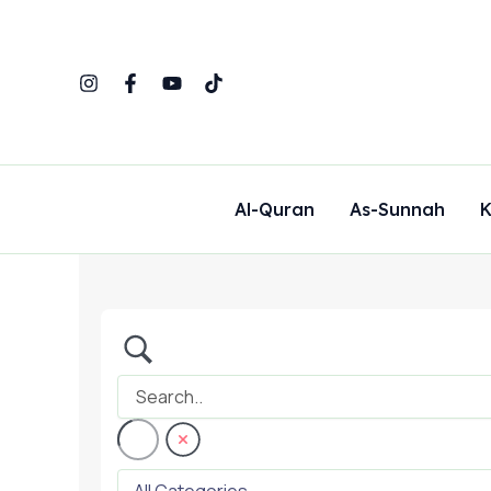
Skip
to
content
Al-Quran
As-Sunnah
K