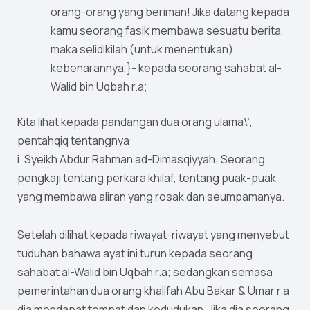
orang-orang yang beriman! Jika datang kepada
kamu seorang fasik membawa sesuatu berita,
maka selidikilah (untuk menentukan)
kebenarannya,}- kepada seorang sahabat al-
Walid bin Uqbah r.a;
Kita lihat kepada pandangan dua orang ulama\’,
pentahqiq tentangnya:
i. Syeikh Abdur Rahman ad-Dimasqiyyah: Seorang
pengkaji tentang perkara khilaf, tentang puak-puak
yang membawa aliran yang rosak dan seumpamanya.
Setelah dilihat kepada riwayat-riwayat yang menyebut
tuduhan bahawa ayat ini turun kepada seorang
sahabat al-Walid bin Uqbah r.a; sedangkan semasa
pemerintahan dua orang khalifah Abu Bakar & Umar r.a
dia mendapat tempat dan kedudukan. Jika dia seorang