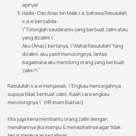
apinya!
Hadis- Dari Anas bin Malik r.a, bahawa Rasulullah
s.a.w bersabda:
\”Tolonglah saudaramu yang berbuat zalim atau
yang dizalimi.\”
Aku (Anas) bertanya, \”Wahai Rasulullah! Yang
dizalimi, aku pasti menolongnya, lantas
bagaimana aku menolong orang yang berbuat
zalim?\”
Rasulullah s.a.w menjawab, \”Engkau mencegahnya
supaya tidak berbuat zalim, itulah cara engkau
menolongnya.\” (HR Imam Bukhari)
Kita juga kena membantu orang zalim dengan
menahannya jika mampu & menasihatnya agar tidak
terus melakukan kezaliman.