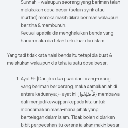
Sunnah – walaupun seorang yang beriman telah
melakakan dosa besar (selain syirik atau
murtad) mereka masih dikira beriman walaupun
berzina & membunuh.
Kecuali apabila dia menghalalkan benda yang
haram maka dia telah terkeluar dari Islam.
Yang tadi tidak kata halal benda itu tetapi dia buat &
melakukan walaupun dia tahu ia satu dosa besar.
Ayat 9- {Dan jika dua puak dari orang-orang
yang beriman berperang, maka damaikanlah di
antara keduanya;}- ayat ini { فَأَصْلِحُوا} membawa
dalil menjadi kewajipan kepada kita untuk
mendamaikan mana-mana pihak yang
bertelagah dalam Islam. Tidak boleh dibiarkan
bibit perpecahan itu kerana ia akan makin besar