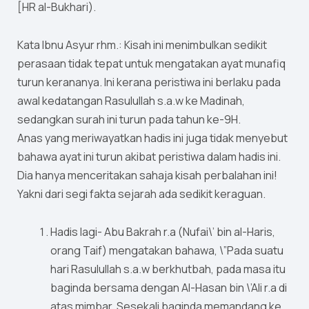
[HR al-Bukhari).
Kata Ibnu Asyur rhm.: Kisah ini menimbulkan sedikit
perasaan tidak tepat untuk mengatakan ayat munafiq
turun kerananya. Ini kerana peristiwa ini berlaku pada
awal kedatangan Rasulullah s.a.w ke Madinah,
sedangkan surah ini turun pada tahun ke-9H.
Anas yang meriwayatkan hadis ini juga tidak menyebut
bahawa ayat ini turun akibat peristiwa dalam hadis ini.
Dia hanya menceritakan sahaja kisah perbalahan ini!
Yakni dari segi fakta sejarah ada sedikit keraguan.
Hadis lagi- Abu Bakrah r.a (Nufai\’ bin al-Haris,
orang Taif) mengatakan bahawa, \”Pada suatu
hari Rasulullah s.a.w berkhutbah, pada masa itu
baginda bersama dengan Al-Hasan bin \’Ali r.a di
atas mimbar. Sesekali baginda memandang ke