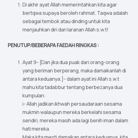
Di akhir ayat Allah memerintahkan kita agar
bertqwa supaya beroleh rahmat. Taqwa adalah
sebagai tembok atau dinding untuk kita
menjauhkan diri dari laranan Allah s.w.t!
PENUTUP/BEBERAPA FAEDAH RINGKAS :
Ayat 9- {Dan jika dua puak dari orang-orang
yang beriman berperang, maka damaikanlah di
antara keduanya;}- dalam ayat ini Allah s.w.t
mahu kita tadabbur tentang berbezanya dua
kumpulan:
i- Allah jadikan ikhwah persaudaraan sesama
mukmin walaupun mereka berkelahi sesama
sendiri, mereka masih ada lagi benih iman dalam
hati mereka.
Maka kita mesti damaikan antara keduanya, kita