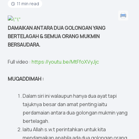
11 min read
DAMAIKAN ANTARA DUA GOLONGAN YANG
BERTELAGAH & SEMUA ORANG MUKMIN
BERSAUDARA.
Full video :
https://youtu.be/MtFfoXVyJjc
MUQADDIMAH :
Dalam siri ini walaupun hanya dua ayat tapi
tajuknya besar dan amat penting iaitu
perdamaian antara dua golongan mukmin yang
bertelagah.
Iaitu Allah s.w.t perintahkan untuk kita
mendamaikan apabila ada dua golongan orang