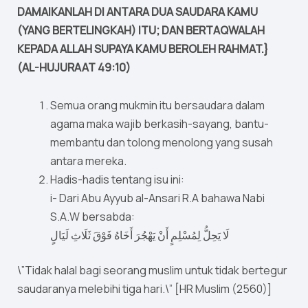
DAMAIKANLAH DI ANTARA DUA SAUDARA KAMU
(YANG BERTELINGKAH) ITU; DAN BERTAQWALAH
KEPADA ALLAH SUPAYA KAMU BEROLEH RAHMAT.}
(AL-HUJURAAT 49:10)
Semua orang mukmin itu bersaudara dalam
agama maka wajib berkasih-sayang, bantu-
membantu dan tolong menolong yang susah
antara mereka.
Hadis-hadis tentang isu ini:
i- Dari Abu Ayyub al-Ansari R.A bahawa Nabi
S.A.W bersabda:
لَا يَحِلُّ لِمُسْلِمٍ أَنْ يَهْجُرَ أَخَاهُ فَوْقَ ثَلَاثِ لَيَالٍ
\”Tidak halal bagi seorang muslim untuk tidak bertegur
saudaranya melebihi tiga hari.\” [HR Muslim (2560)]