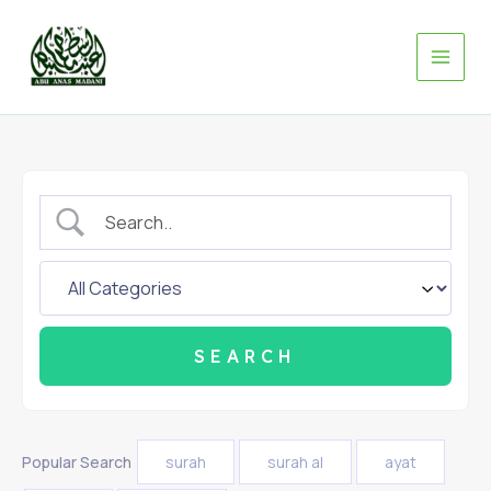
Skip
to
content
Popular Search
surah
surah al
ayat