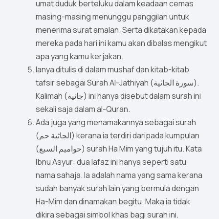
umat duduk berteluku dalam keadaan cemas
masing-masing menunggu panggilan untuk
menerima surat amalan. Serta dikatakan kepada
mereka pada hari ini kamu akan dibalas mengikut
apa yang kamu kerjakan.
Ianya ditulis di dalam mushaf dan kitab-kitab
tafsir sebagai Surah Al-Jathiyah (سورة الجاثية).
Kalimah (جاثية) ini hanya disebut dalam surah ini
sekali saja dalam al-Quran.
Ada juga yang menamakannya sebagai surah
(الجاثية حم) kerana ia terdiri daripada kumpulan
(حواميم السبع) surah Ha Mim yang tujuh itu. Kata
Ibnu Asyur: dua lafaz ini hanya seperti satu
nama sahaja. Ia adalah nama yang sama kerana
sudah banyak surah lain yang bermula dengan
Ha-Mim dan dinamakan begitu. Maka ia tidak
dikira sebagai simbol khas bagi surah ini.