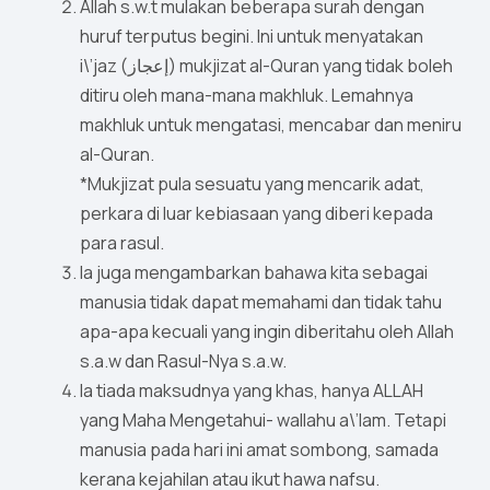
Allah s.w.t mulakan beberapa surah dengan
huruf terputus begini. Ini untuk menyatakan
i\’jaz (إعجاز) mukjizat al-Quran yang tidak boleh
ditiru oleh mana-mana makhluk. Lemahnya
makhluk untuk mengatasi, mencabar dan meniru
al-Quran.
*Mukjizat pula sesuatu yang mencarik adat,
perkara di luar kebiasaan yang diberi kepada
para rasul.
Ia juga mengambarkan bahawa kita sebagai
manusia tidak dapat memahami dan tidak tahu
apa-apa kecuali yang ingin diberitahu oleh Allah
s.a.w dan Rasul-Nya s.a.w.
Ia tiada maksudnya yang khas, hanya ALLAH
yang Maha Mengetahui- wallahu a\’lam. Tetapi
manusia pada hari ini amat sombong, samada
kerana kejahilan atau ikut hawa nafsu.