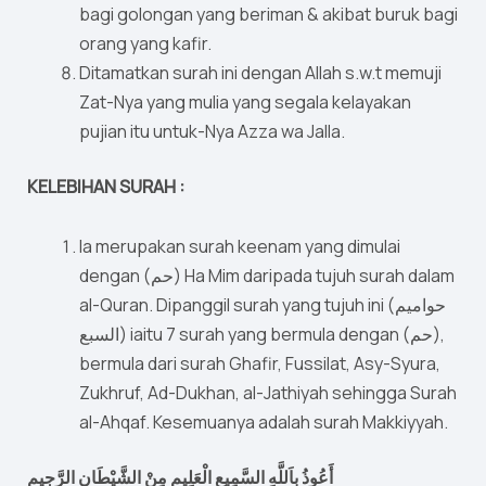
bagi golongan yang beriman & akibat buruk bagi
orang yang kafir.
Ditamatkan surah ini dengan Allah s.w.t memuji
Zat-Nya yang mulia yang segala kelayakan
pujian itu untuk-Nya Azza wa Jalla.
KELEBIHAN SURAH :
Ia merupakan surah keenam yang dimulai
dengan (حم) Ha Mim daripada tujuh surah dalam
al-Quran. Dipanggil surah yang tujuh ini (حواميم
السبع) iaitu 7 surah yang bermula dengan (حم),
bermula dari surah Ghafir, Fussilat, Asy-Syura,
Zukhruf, Ad-Dukhan, al-Jathiyah sehingga Surah
al-Ahqaf. Kesemuanya adalah surah Makkiyyah.
أَعُوذُ بِاَللَّهِ السَّمِيعِ الْعَلِيمِ مِنْ الشَّيْطَانِ الرَّجِيمِ