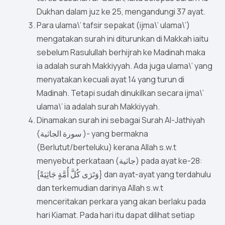
Dukhan dalam juz ke 25, mengandungi 37 ayat.
Para ulama\’ tafsir sepakat (ijma\’ ulama\’)
mengatakan surah ini diturunkan di Makkah iaitu
sebelum Rasulullah berhijrah ke Madinah maka
ia adalah surah Makkiyyah. Ada juga ulama\’ yang
menyatakan kecuali ayat 14 yang turun di
Madinah. Tetapi sudah dinukilkan secara ijma\’
ulama\’ ia adalah surah Makkiyyah.
Dinamakan surah ini sebagai Surah Al-Jathiyah
(سورة الجاثية )- yang bermakna
(Berlutut/berteluku) kerana Allah s.w.t
menyebut perkataan (جاثية) pada ayat ke-28:
{وَتَرَى كُلَّ أُمَّةٍ جَاثِيَةً} dan ayat-ayat yang terdahulu
dan terkemudian darinya Allah s.w.t
menceritakan perkara yang akan berlaku pada
hari Kiamat. Pada hari itu dapat dilihat setiap