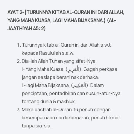
AYAT 2-{TURUNNYA KITAB AL-QURAN INI DARI ALLAH,
YANG MAHA KUASA, LAGI MAHA BIJAKSANA.} (AL-
JAATHIYAH 45: 2)
Turunnya kitab al-Quran ini dari Allah s.w.t,
kepada Rasulullah s.a.w.
Dia-lah Allah Tuhan yang sifat-Nya:
i- Yang Maha Kuasa, (الْعَزِيزِ). Gagah perkasa
jangan sesiapa berani nak derhaka.
ii- lagi Maha Bijaksana, (الْحَكِيمِ). Dalam
penciptaan, pentadbiran dan susun-atur-Nya
tentang dunia & makhluk.
Maka pastilah al-Quran itu penuh dengan
kesempurnaan dan kebenaran, penuh hikmat
tanpa sia-sia.