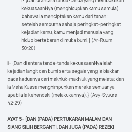
i- {Dan di antara tanda-tanda yang membuktikan
kekuasaanNya (menghidupkan kamu semula),
bahawa Ia menciptakan kamu dari tanah;
setelah sempurna sahaja peringkat-peringkat
kejadian kamu, kamu menjadi manusia yang
hidup bertebaran di muka bumi.} (Ar-Ruum
30:20)
ii- {Dan di antara tanda-tanda kekuasaanNya ialah
kejadian langit dan bumi serta segala yang Ia biakkan
pada keduanya dari makhluk-makhluk yang melata; dan
Ia Maha Kuasa menghimpunkan mereka semuanya
apabila Ia kehendaki (melakukannya).} (Asy-Syuura
42:29)
AYAT 5- {DAN (PADA) PERTUKARAN MALAM DAN
SIANG SILIH BERGANTI, DAN JUGA (PADA) REZEKI