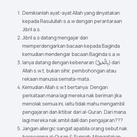
Demikianlah ayat-ayat Allah yang dinyatakan
kepada Rasulullah s.a.w dengan perantaraan
Jibril a.s.
Jibril a.s datang mengajar dan
memperdengarkan bacaan kepada Baginda
kemudian mendengar bacaan Baginda s.a.w.
Ianya datang dengan kebenaran (بِالْحَقِّ) dari
Allah s.w.t, bukan sihir, pembohongan atau
rekaan manusia semata-mata.
Kemudian Allah s.w.t bertanya: Dengan
perkataan mana lagi mereka nak beriman jika
menolak semua ini, iaitu tidak mahu mengambil
pengajaran dan iktibar dari al-Quran. Dari mana
lagi mereka nak ambil dalil dan pengajaran???
Jangan allergic sangat apabila orang sebut nak
berpegang al-Quran & Sunnah. Mengatakan