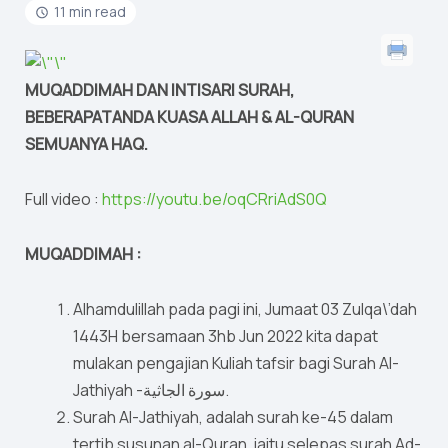
11 min read
MUQADDIMAH DAN INTISARI SURAH,
BEBERAPATANDA KUASA ALLAH & AL-QURAN
SEMUANYA HAQ.
Full video :
https://youtu.be/oqCRriAdS0Q
MUQADDIMAH :
Alhamdulillah pada pagi ini, Jumaat 03 Zulqa\’dah
1443H bersamaan 3hb Jun 2022 kita dapat
mulakan pengajian Kuliah tafsir bagi Surah Al-
Jathiyah -سورة الجاثية.
Surah Al-Jathiyah, adalah surah ke-45 dalam
tertib susunan al-Quran, iaitu selepas surah Ad-