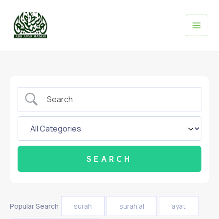
Skip
to
content
Popular Search
surah
surah al
ayat