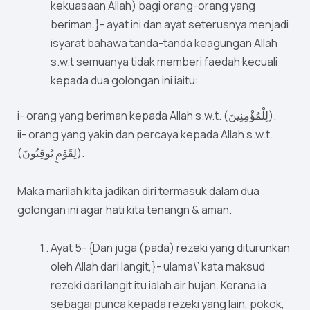
kekuasaan Allah) bagi orang-orang yang
beriman.}- ayat ini dan ayat seterusnya menjadi
isyarat bahawa tanda-tanda keagungan Allah
s.w.t semuanya tidak memberi faedah kecuali
kepada dua golongan ini iaitu:
i- orang yang beriman kepada Allah s.w.t. (لِلْمُؤْمِنِينَ).
ii- orang yang yakin dan percaya kepada Allah s.w.t.
(لِقَوْمٍ يُوقِنُونَ).
Maka marilah kita jadikan diri termasuk dalam dua
golongan ini agar hati kita tenangn & aman.
Ayat 5- {Dan juga (pada) rezeki yang diturunkan
oleh Allah dari langit,}- ulama\’ kata maksud
rezeki dari langit itu ialah air hujan. Kerana ia
sebagai punca kepada rezeki yang lain, pokok,