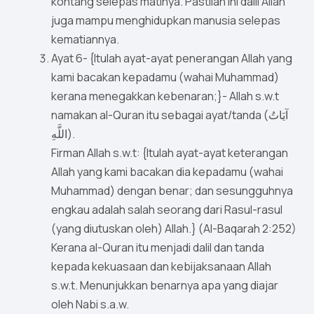
kontang selepas matinya. Pastilah ini dalil Allah
juga mampu menghidupkan manusia selepas
kematiannya.
Ayat 6- {Itulah ayat-ayat penerangan Allah yang
kami bacakan kepadamu (wahai Muhammad)
kerana menegakkan kebenaran;}- Allah s.w.t
namakan al-Quran itu sebagai ayat/tanda (آيَاتُ
اللَّهِ).
Firman Allah s.w.t: {Itulah ayat-ayat keterangan
Allah yang kami bacakan dia kepadamu (wahai
Muhammad) dengan benar; dan sesungguhnya
engkau adalah salah seorang dari Rasul-rasul
(yang diutuskan oleh) Allah.} (Al-Baqarah 2:252)
Kerana al-Quran itu menjadi dalil dan tanda
kepada kekuasaan dan kebijaksanaan Allah
s.w.t. Menunjukkan benarnya apa yang diajar
oleh Nabi s.a.w.