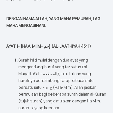
DENGAN NAMA ALLAH, YANG MAHA PEMURAH, LAGI
MAHA MENGASIHANI.
AYAT 1- {HAA, MIIM- حم} (AL-JAATHIYAH 45: 1)
Surah ini dimulai dengan dua ayat yang
mengandungi huruf yang terputus (al-
Muqatta\’ah- المقطعة), iaitu tulisan yang
hurufnya bersambung tetapi dibaca satu
persatu iaitu – ح, م (Haa-Mim). Allah jadikan
permulaan bagi beberapa surah dalam al-Quran
(tujuh surah) yang dimulakan dengan Ha Mim,
surah ini yang keenam.